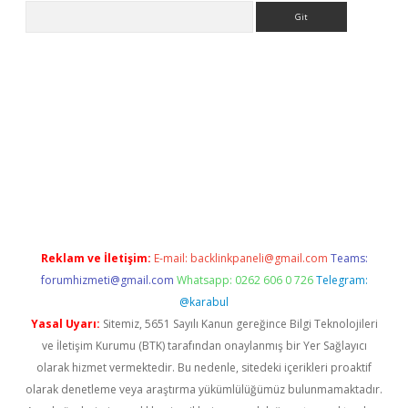
Arama
eni giriş
Betexper giriş adresi güncellendi
betexper.xyz
hiltonb
Reklam ve İletişim:
E-mail:
backlinkpaneli@gmail.com
Teams:
forumhizmeti@gmail.com
Whatsapp: 0262 606 0 726
Telegram:
@karabul
Yasal Uyarı:
Sitemiz, 5651 Sayılı Kanun gereğince Bilgi Teknolojileri
ve İletişim Kurumu (BTK) tarafından onaylanmış bir Yer Sağlayıcı
olarak hizmet vermektedir. Bu nedenle, sitedeki içerikleri proaktif
olarak denetleme veya araştırma yükümlülüğümüz bulunmamaktadır.