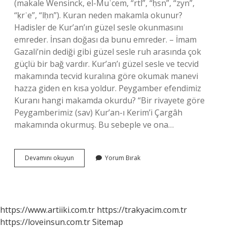
(makale Wensinck, el-Muʿcem, “rtl”, “ḥsn”, “zyn”,
“ḳrʾe”, “lḥn”). Kuran neden makamla okunur?
Hadisler de Kur’an’ın güzel sesle okunmasını
emreder. İnsan doğası da bunu emreder. – İmam
Gazali’nin dediği gibi güzel sesle ruh arasında çok
güçlü bir bağ vardır. Kur’an’ı güzel sesle ve tecvid
makamında tecvid kuralına göre okumak manevi
hazza giden en kısa yoldur. Peygamber efendimiz
Kuranı hangi makamda okurdu? “Bir rivayete göre
Peygamberimiz (sav) Kur’an-ı Kerim’i Çargâh
makamında okurmuş. Bu sebeple ve ona…
Makamlı
Devamını okuyun
Yorum Bırak
Kuran
Okuma
Ne
Demek
https://www.artiiki.com.tr
https://trakyacim.com.tr
https://loveinsun.com.tr
Sitemap