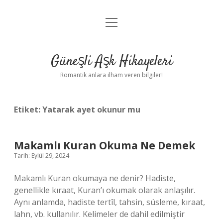
menüyü
Anasayfa
aç
Gizlilik Politikası
Güneşli Aşk Hikayeleri
Yasal Uyarı
Romantik anlara ilham veren bilgiler!
Hakkımızda
Etiket:
Yatarak ayet okunur mu
Makamlı Kuran Okuma Ne Demek
Tarih: Eylül 29, 2024
Makamlı Kuran okumaya ne denir? Hadiste,
genellikle kıraat, Kuran’ı okumak olarak anlaşılır.
Aynı anlamda, hadiste tertîl, tahsin, süsleme, kıraat,
lahn, vb. kullanılır. Kelimeler de dahil edilmiştir