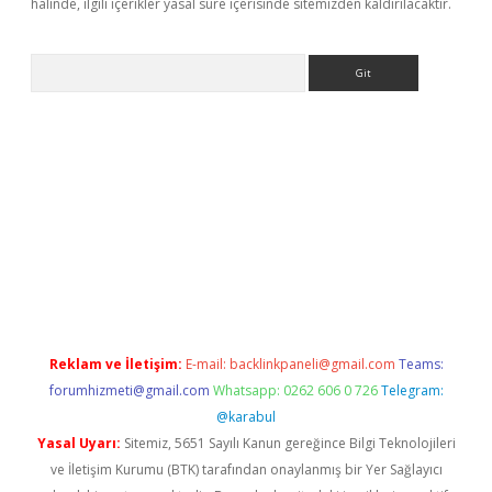
halinde, ilgili içerikler yasal süre içerisinde sitemizden kaldırılacaktır.
Arama
eni giriş
Betexper giriş adresi güncellendi
betexper.xyz
hilton
Reklam ve İletişim:
E-mail:
backlinkpaneli@gmail.com
Teams:
forumhizmeti@gmail.com
Whatsapp: 0262 606 0 726
Telegram:
@karabul
Yasal Uyarı:
Sitemiz, 5651 Sayılı Kanun gereğince Bilgi Teknolojileri
ve İletişim Kurumu (BTK) tarafından onaylanmış bir Yer Sağlayıcı