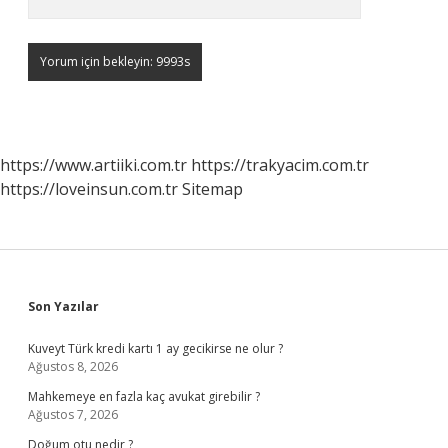
https://www.artiiki.com.tr
https://trakyacim.com.tr
https://loveinsun.com.tr
Sitemap
Sidebar
Son Yazılar
Kuveyt Türk kredi kartı 1 ay gecikirse ne olur ?
Ağustos 8, 2026
Mahkemeye en fazla kaç avukat girebilir ?
Ağustos 7, 2026
Doğum otu nedir ?