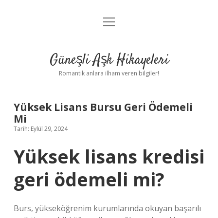
menüyü
Anasayfa
aç
Gizlilik Politikası
Güneşli Aşk Hikayeleri
Yasal Uyarı
Romantik anlara ilham veren bilgiler!
Hakkımızda
Yüksek Lisans Bursu Geri Ödemeli
Mi
Tarih: Eylül 29, 2024
Yüksek lisans kredisi
geri ödemeli mi?
Burs, yükseköğrenim kurumlarında okuyan başarılı