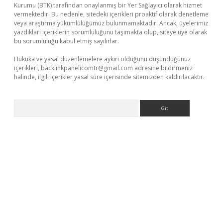
Kurumu (BTK) tarafından onaylanmış bir Yer Sağlayıcı olarak hizmet
vermektedir. Bu nedenle, sitedeki içerikleri proaktif olarak denetleme
veya araştırma yükümlülüğümüz bulunmamaktadır. Ancak, üyelerimiz
yazdıkları içeriklerin sorumluluğunu taşımakta olup, siteye üye olarak
bu sorumluluğu kabul etmiş sayılırlar.
Hukuka ve yasal düzenlemelere aykırı olduğunu düşündüğünüz
içerikleri,
backlinkpanelicomtr@gmail.com
adresine bildirmeniz
halinde, ilgili içerikler yasal süre içerisinde sitemizden kaldırılacaktır.
Arama
iriş adresi güncellendi
betexper.xyz
hiltonbet yeni giriş