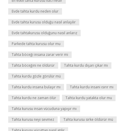
En etkili tahta kurusu ilacı nedir
Evde tahta kurdu neden olur
Evde tahta kurusu olduğu nasıl anlaşılır
Evde tahtakurusu olduğunu nasıl anlarız
Parkede tahta kurusu olur mu
Tahta böceği insana zarar verir mi
Tahta böceğini ne öldürür
Tahta kurdu dışarı çıkar mı
Tahta kurdu gözle görülür mü
Tahta kurdu insana bulaşır mı
Tahta kurdu insani ısırır mı
Tahta kurdu ne zaman ölür
Tahta kurdu yatakta olur mu
Tahta kurusu insan vücuduna yapışır mı
Tahta kurusu neyi sevmez
Tahta kurusu sirke öldürür mü
Tahta kurusu vücuttan nasıl atılır