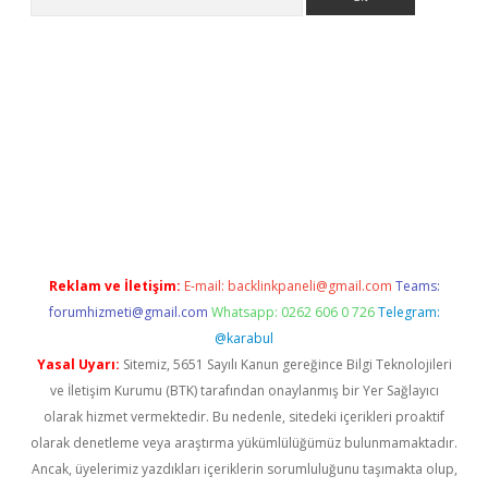
exper giriş adresi güncellendi
betexper.xyz
hiltonbet yeni gir
Reklam ve İletişim:
E-mail:
backlinkpaneli@gmail.com
Teams:
forumhizmeti@gmail.com
Whatsapp: 0262 606 0 726
Telegram:
@karabul
Yasal Uyarı:
Sitemiz, 5651 Sayılı Kanun gereğince Bilgi Teknolojileri
ve İletişim Kurumu (BTK) tarafından onaylanmış bir Yer Sağlayıcı
olarak hizmet vermektedir. Bu nedenle, sitedeki içerikleri proaktif
olarak denetleme veya araştırma yükümlülüğümüz bulunmamaktadır.
Ancak, üyelerimiz yazdıkları içeriklerin sorumluluğunu taşımakta olup,