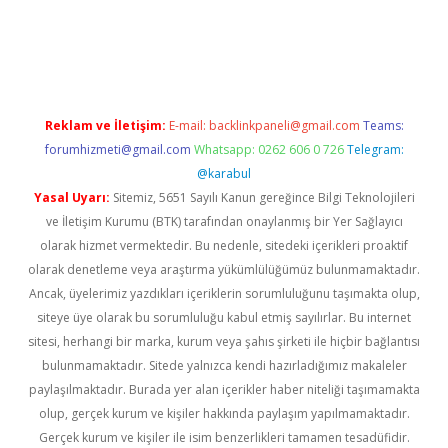
xper giriş adresi güncellendi
betexper.xyz
hiltonbet yeni giri
Reklam ve İletişim:
E-mail:
backlinkpaneli@gmail.com
Teams:
forumhizmeti@gmail.com
Whatsapp: 0262 606 0 726
Telegram:
@karabul
Yasal Uyarı:
Sitemiz, 5651 Sayılı Kanun gereğince Bilgi Teknolojileri
ve İletişim Kurumu (BTK) tarafından onaylanmış bir Yer Sağlayıcı
olarak hizmet vermektedir. Bu nedenle, sitedeki içerikleri proaktif
olarak denetleme veya araştırma yükümlülüğümüz bulunmamaktadır.
Ancak, üyelerimiz yazdıkları içeriklerin sorumluluğunu taşımakta olup,
siteye üye olarak bu sorumluluğu kabul etmiş sayılırlar. Bu internet
sitesi, herhangi bir marka, kurum veya şahıs şirketi ile hiçbir bağlantısı
bulunmamaktadır. Sitede yalnızca kendi hazırladığımız makaleler
paylaşılmaktadır. Burada yer alan içerikler haber niteliği taşımamakta
olup, gerçek kurum ve kişiler hakkında paylaşım yapılmamaktadır.
Gerçek kurum ve kişiler ile isim benzerlikleri tamamen tesadüfidir.