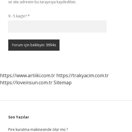
ve site adresim bu tarayıcıya kaydedilsin.
9 - 5 kaçtır?
*
https://www.artiiki.com.tr
https://trakyacim.com.tr
https://loveinsun.com.tr
Sitemap
Sidebar
Son Yazılar
Pire kurutma makinesinde ölür mü ?