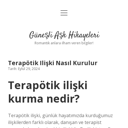
menüyü
Anasayfa
aç
Gizlilik Politikası
Güneşli Aşk Hikayeleri
Yasal Uyarı
Romantik anlara ilham veren bilgiler!
Hakkımızda
Terapötik Ilişki Nasıl Kurulur
Tarih: Eylül 29, 2024
Terapötik ilişki
kurma nedir?
Terapötik ilişki, günlük hayatımızda kurduğumuz
ilişkilerden farklı olarak, danışan ve terapist