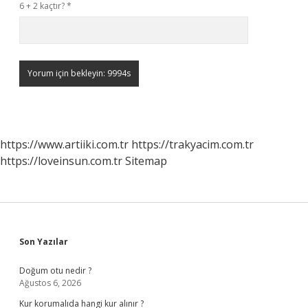
6 + 2 kaçtır?
*
https://www.artiiki.com.tr
https://trakyacim.com.tr
https://loveinsun.com.tr
Sitemap
Sidebar
Son Yazılar
Doğum otu nedir ?
Ağustos 6, 2026
Kur korumalıda hangi kur alınır ?