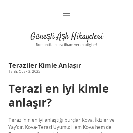
menüyü
Anasayfa
aç
Gizlilik Politikası
Güneşli Aşk Hikayeleri
Yasal Uyarı
Romantik anlara ilham veren bilgiler!
Hakkımızda
Teraziler Kimle Anlaşır
Tarih: Ocak 3, 2025
Terazi en iyi kimle
anlaşır?
Terazi’nin en iyi anlaştığı burçlar Kova, İkizler ve
Yay’dır. Kova-Terazi Uyumu: Hem Kova hem de