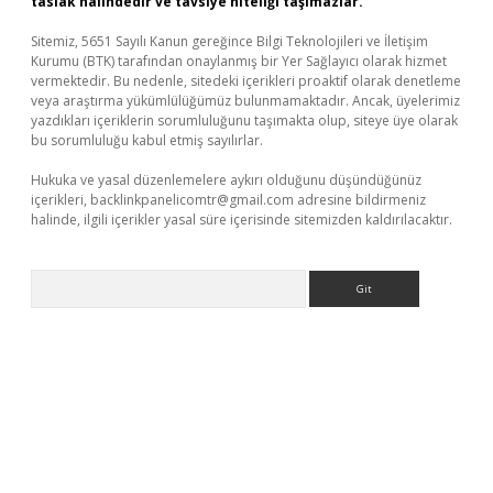
taslak halindedir ve tavsiye niteliği taşımazlar.
Sitemiz, 5651 Sayılı Kanun gereğince Bilgi Teknolojileri ve İletişim
Kurumu (BTK) tarafından onaylanmış bir Yer Sağlayıcı olarak hizmet
vermektedir. Bu nedenle, sitedeki içerikleri proaktif olarak denetleme
veya araştırma yükümlülüğümüz bulunmamaktadır. Ancak, üyelerimiz
yazdıkları içeriklerin sorumluluğunu taşımakta olup, siteye üye olarak
bu sorumluluğu kabul etmiş sayılırlar.
Hukuka ve yasal düzenlemelere aykırı olduğunu düşündüğünüz
içerikleri,
backlinkpanelicomtr@gmail.com
adresine bildirmeniz
halinde, ilgili içerikler yasal süre içerisinde sitemizden kaldırılacaktır.
Arama
xper giriş adresi güncellendi
betexper.xyz
hiltonbet yeni giri