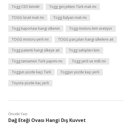
Togg CEO kimdir
Togg gerçekten Türk malı mı
TOGG İsrail malı mı
Togg İtalyan malı mı
Togg kaportası hangi ülkenin
Togg motoru kim üretiyor
TOGG motoru yerli mi
TOGG parçaları hangi ülkelere ait
Togg patenti hangi ülkeye ait
Togg sahipleri kim
Togg tamamen Türk yapımı mı
Togg yerli ve milli mi
Toggun yüzde kaçı Türk
Toggun yüzde kaçı yerli
Toyota yüzde kaç yerli
Önceki Yazı
Dağ Eteği Ovası Hangi Dış Kuvvet