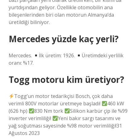
bazı parçaları yerli olarak üretilirken, bir kısmı da
yurtdışından geliyor. Özellikle otomobilin ana
bileşenlerinden biri olan motorun Almanya’da
üretildiği biliniyor.
Mercedes yüzde kaç yerli?
Mercedes.
İlk üretim: 1926.
Üretimdeki yerlilik
oranı: %17.
Togg motoru kim üretiyor?
Togg’un motor tedarikçisi Bosch, çok daha
verimli 800V motorlar üretmeye başladı!
460 kW
(626 hp)
830 Nm tork
Silikon karbür çip ile %99
inverter verimliliği!
Yeni bakır sargı tasarımı ve
yağ soğutması sayesinde %98 motor verimliliği!31
Ağustos 2023