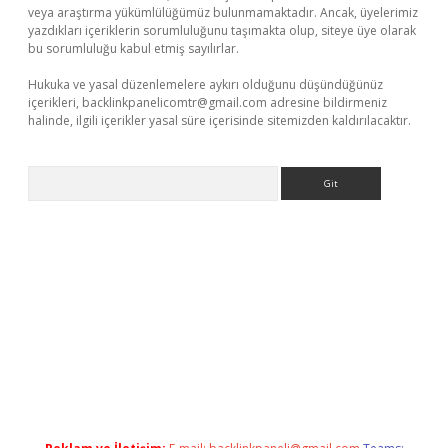
veya araştırma yükümlülüğümüz bulunmamaktadır. Ancak, üyelerimiz
yazdıkları içeriklerin sorumluluğunu taşımakta olup, siteye üye olarak
bu sorumluluğu kabul etmiş sayılırlar.
Hukuka ve yasal düzenlemelere aykırı olduğunu düşündüğünüz
içerikleri,
backlinkpanelicomtr@gmail.com
adresine bildirmeniz
halinde, ilgili içerikler yasal süre içerisinde sitemizden kaldırılacaktır.
Arama
etexper giriş adresi güncellendi
betexper.xyz
hiltonbet yeni gi