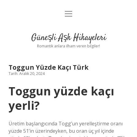
menüyü
Anasayfa
aç
Gizlilik Politikası
Güneşli Aşk Hikayeleri
Yasal Uyarı
Romantik anlara ilham veren bilgiler!
Hakkımızda
Toggun Yüzde Kaçı Türk
Tarih: Aralık 20, 2024
Toggun yüzde kaçı
yerli?
Üretim başlangıcında Togg’un yerelleştirme oranı
yüzde 51’in üzerindeyken, bu oran üç yıl içinde