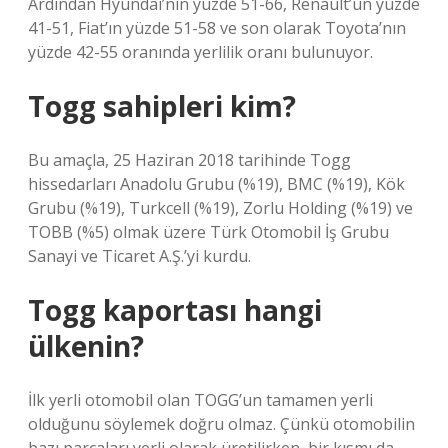
Ardından Hyundai’nin yüzde 51-66, Renault’un yüzde
41-51, Fiat’ın yüzde 51-58 ve son olarak Toyota’nın
yüzde 42-55 oranında yerlilik oranı bulunuyor.
Togg sahipleri kim?
Bu amaçla, 25 Haziran 2018 tarihinde Togg
hissedarları Anadolu Grubu (%19), BMC (%19), Kök
Grubu (%19), Turkcell (%19), Zorlu Holding (%19) ve
TOBB (%5) olmak üzere Türk Otomobil İş Grubu
Sanayi ve Ticaret A.Ş.’yi kurdu.
Togg kaportası hangi
ülkenin?
İlk yerli otomobil olan TOGG’un tamamen yerli
olduğunu söylemek doğru olmaz. Çünkü otomobilin