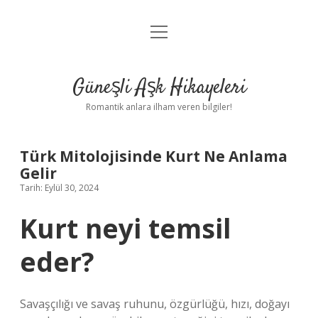
menüyü
Anasayfa
aç
Gizlilik Politikası
Güneşli Aşk Hikayeleri
Yasal Uyarı
Romantik anlara ilham veren bilgiler!
Hakkımızda
Türk Mitolojisinde Kurt Ne Anlama
Gelir
Tarih: Eylül 30, 2024
Kurt neyi temsil
eder?
Savaşçılığı ve savaş ruhunu, özgürlüğü, hızı, doğayı