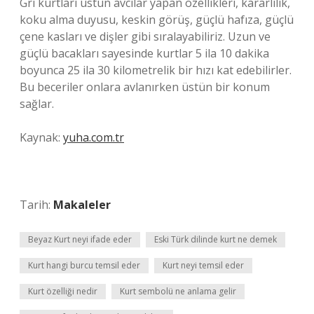
Gri kurtları üstün avcılar yapan özellikleri, kararlılık,
koku alma duyusu, keskin görüş, güçlü hafıza, güçlü
çene kasları ve dişler gibi sıralayabiliriz. Uzun ve
güçlü bacakları sayesinde kurtlar 5 ila 10 dakika
boyunca 25 ila 30 kilometrelik bir hızı kat edebilirler.
Bu beceriler onlara avlanırken üstün bir konum
sağlar.
Kaynak:
yuha.com.tr
Tarih:
Makaleler
Beyaz Kurt neyi ifade eder
Eski Türk dilinde kurt ne demek
Kurt hangi burcu temsil eder
Kurt neyi temsil eder
Kurt özelliği nedir
Kurt sembolü ne anlama gelir