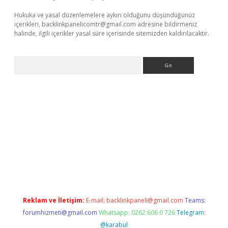
Hukuka ve yasal düzenlemelere aykırı olduğunu düşündüğünüz
içerikleri,
backlinkpanelicomtr@gmail.com
adresine bildirmeniz
halinde, ilgili içerikler yasal süre içerisinde sitemizden kaldırılacaktır.
Arama
xper giriş adresi güncellendi
betexper.xyz
hiltonbet yeni giriş
Reklam ve İletişim:
E-mail:
backlinkpaneli@gmail.com
Teams:
forumhizmeti@gmail.com
Whatsapp: 0262 606 0 726
Telegram:
@karabul