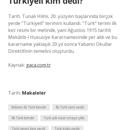
Türkiyeli kim dedi?
Tarih. Tunalı Hilmi, 20. yüzyılın başlarında birçok
yerde “Türkiyeli” terimini kullandı. “Türk” terimi ilk
kez resmi bir metinde, yani Ağustos 1915 tarihli
Mekâtib-i Hususiye Kararnamesinde yer aldı ve bu
kararname yaklaşık 20 yıl sonra Yabancı Okullar
Direktifinin temelini oluşturdu.
Kaynak:
gaca.com.tr
Tarih:
Makaleler
Bilinen ilk Türk kimdir
İlk Türk ismi nedir
İlk Türk kimdir
Türk adı nasıl ortaya çıktı
Türk ismini kim verdi
Türk kökü nedir