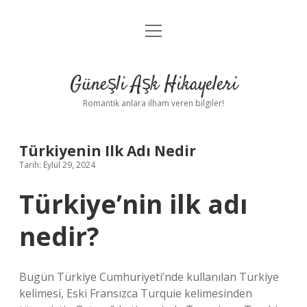
menüyü
Anasayfa
aç
Gizlilik Politikası
Güneşli Aşk Hikayeleri
Yasal Uyarı
Romantik anlara ilham veren bilgiler!
Hakkımızda
Türkiyenin Ilk Adı Nedir
Tarih: Eylül 29, 2024
Türkiye’nin ilk adı
nedir?
Bugün Türkiye Cumhuriyeti’nde kullanılan Türkiye
kelimesi, Eski Fransızca Turquie kelimesinden