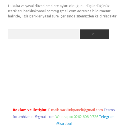
Hukuka ve yasal düzenlemelere aykırı olduğunu düşündüğünüz
içerikleri,
backlinkpanelicomtr@gmail.com
adresine bildirmeniz
halinde, ilgili içerikler yasal süre içerisinde sitemizden kaldırılacaktır.
Arama
texper giriş adresi güncellendi
betexper.xyz
hiltonbet yeni gi
Reklam ve İletişim:
E-mail:
backlinkpaneli@gmail.com
Teams:
forumhizmeti@gmail.com
Whatsapp: 0262 606 0 726
Telegram:
@karabul