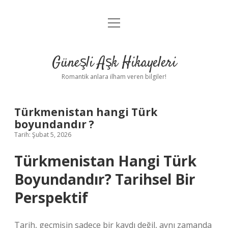
menüyü
Anasayfa
aç
Gizlilik Politikası
Güneşli Aşk Hikayeleri
Yasal Uyarı
Romantik anlara ilham veren bilgiler!
Hakkımızda
Türkmenistan hangi Türk
boyundandır ?
Tarih: Şubat 5, 2026
Türkmenistan Hangi Türk
Boyundandır? Tarihsel Bir
Perspektif
Tarih, geçmişin sadece bir kaydı değil, aynı zamanda