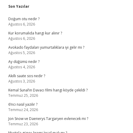
Sidebar
Son Yazılar
Doğum otu nedir ?
Ağustos 6, 2026
Kur korumalıda hangi kur alınır ?
Ağustos 6, 2026
Avokado faydaları yumurtalıklara iyi gelir mi ?
Ağustos 5, 2026
Ay düğümü nedir ?
Ağustos 4, 2026
Akıllı saate sos nedir ?
Ağustos 3, 2026
Kemal Sunal’ın Davacı filmi hangi köyde çekildi ?
Temmuz 25, 2026
6’ncı nasıl yazılır ?
Temmuz 24, 2026
Jon Snow ve Daenerys Targaryen evlenecek mi ?
Temmuz 23, 2026
Mustela güneş kremi İsrail malı mı ?