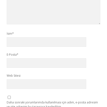
İsim*
E-Posta*
Web Sitesi
Daha sonraki yorumlarımda kullanılması için adım, e-posta adresim
ve site adresim bu tarayıcıya kaydedilsin.