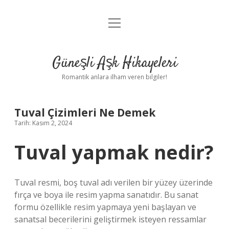
menüyü
Anasayfa
aç
Gizlilik Politikası
Güneşli Aşk Hikayeleri
Yasal Uyarı
Romantik anlara ilham veren bilgiler!
Hakkımızda
Tuval Çizimleri Ne Demek
Tarih: Kasım 2, 2024
Tuval yapmak nedir?
Tuval resmi, boş tuval adı verilen bir yüzey üzerinde
fırça ve boya ile resim yapma sanatıdır. Bu sanat
formu özellikle resim yapmaya yeni başlayan ve
sanatsal becerilerini geliştirmek isteyen ressamlar