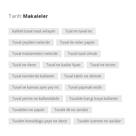
Tarih:
Makaleler
Kaliteli tuval nasıl anlaşılır
Tual mı tuval mı
Tuval çeşitleri nelerdir
Tuval ile neler yapılır
Tuval malzemeleri nelerdir
Tuval nasıl olmalı
Tuval ne denir
Tuval ne kadar fiyatı
Tuval ne terimi
Tuval nerelerde kullanılır
Tuval tablo ne demek
Tuval ve kanvas aynı şey mi
Tuval yapmak nedir
Tuval yerine ne kullanılabilir
Tuvalde hangi boya kullanılır
Tuvalden ne yapılır
Tuvale ilk ne sürülür
Tuvalin konulduğu şeye ne denir
Tuvalin üzerine ne sürülür