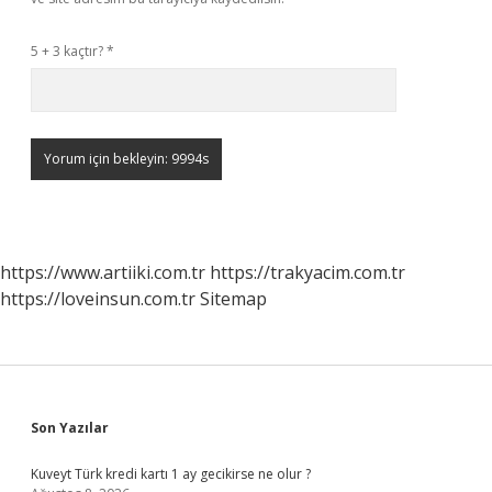
5 + 3 kaçtır?
*
https://www.artiiki.com.tr
https://trakyacim.com.tr
https://loveinsun.com.tr
Sitemap
Sidebar
Son Yazılar
Kuveyt Türk kredi kartı 1 ay gecikirse ne olur ?