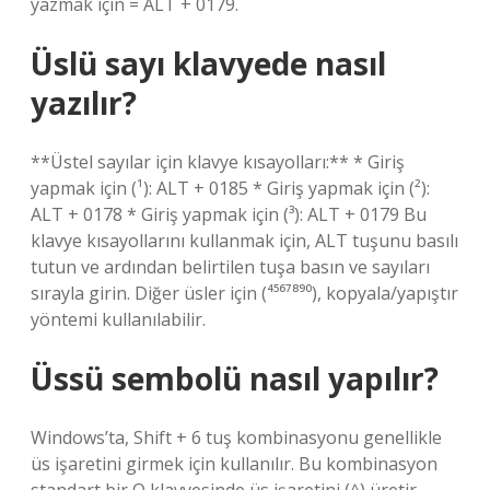
yazmak için = ALT + 0179.
Üslü sayı klavyede nasıl
yazılır?
**Üstel sayılar için klavye kısayolları:** * Giriş
yapmak için (¹): ALT + 0185 * Giriş yapmak için (²):
ALT + 0178 * Giriş yapmak için (³): ALT + 0179 Bu
klavye kısayollarını kullanmak için, ALT tuşunu basılı
tutun ve ardından belirtilen tuşa basın ve sayıları
sırayla girin. Diğer üsler için (⁴⁵⁶⁷⁸⁹⁰), kopyala/yapıştır
yöntemi kullanılabilir.
Üssü sembolü nasıl yapılır?
Windows’ta, Shift + 6 tuş kombinasyonu genellikle
üs işaretini girmek için kullanılır. Bu kombinasyon