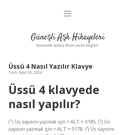
menüyü
Anasayfa
aç
Gizlilik Politikası
Güneşli Aşk Hikayeleri
Yasal Uyarı
Romantik anlara ilham veren bilgiler!
Hakkımızda
Üssü 4 Nasıl Yazılır Klavye
Tarih: Eylül 30, 2024
Üssü 4 klavyede
nasıl yapılır?
(¹) Üs sayısını yazmak için = ALT + 0185. (²) Üs
sayısını yazmak için = ALT + 0178. (³) Üs sayısını