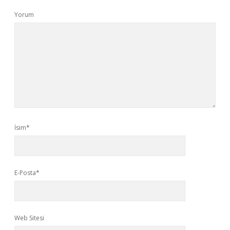
Yorum
İsim*
E-Posta*
Web Sitesi