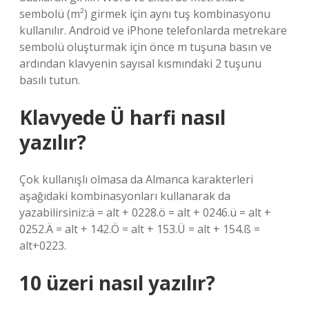
sembolü (m²) girmek için aynı tuş kombinasyonu
kullanılır. Android ve iPhone telefonlarda metrekare
sembolü oluşturmak için önce m tuşuna basın ve
ardından klavyenin sayısal kısmındaki 2 tuşunu
basılı tutun.
Klavyede Ü harfi nasıl
yazılır?
Çok kullanışlı olmasa da Almanca karakterleri
aşağıdaki kombinasyonları kullanarak da
yazabilirsiniz:ä = alt + 0228.ö = alt + 0246.ü = alt +
0252.Ä = alt + 142.Ö = alt + 153.Ü = alt + 154.ß =
alt+0223.
10 üzeri nasıl yazılır?