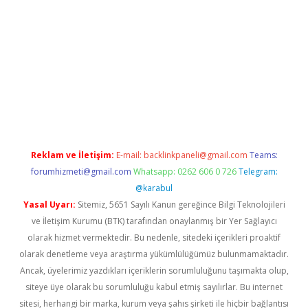
exper giriş adresi güncellendi
betexper.xyz
hiltonbet yeni giri
Reklam ve İletişim:
E-mail:
backlinkpaneli@gmail.com
Teams:
forumhizmeti@gmail.com
Whatsapp: 0262 606 0 726
Telegram:
@karabul
Yasal Uyarı:
Sitemiz, 5651 Sayılı Kanun gereğince Bilgi Teknolojileri
ve İletişim Kurumu (BTK) tarafından onaylanmış bir Yer Sağlayıcı
olarak hizmet vermektedir. Bu nedenle, sitedeki içerikleri proaktif
olarak denetleme veya araştırma yükümlülüğümüz bulunmamaktadır.
Ancak, üyelerimiz yazdıkları içeriklerin sorumluluğunu taşımakta olup,
siteye üye olarak bu sorumluluğu kabul etmiş sayılırlar. Bu internet
sitesi, herhangi bir marka, kurum veya şahıs şirketi ile hiçbir bağlantısı