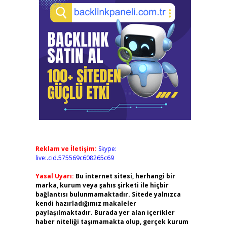
Reklam ve İletişim:
Skype:
live:.cid.575569c608265c69
Yasal Uyarı:
Bu internet sitesi, herhangi bir
marka, kurum veya şahıs şirketi ile hiçbir
bağlantısı bulunmamaktadır. Sitede yalnızca
kendi hazırladığımız makaleler
paylaşılmaktadır. Burada yer alan içerikler
haber niteliği taşımamakta olup, gerçek kurum