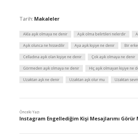
Tarih:
Makaleler
Akla aşık olmaya ne denir
Aşık olma belirtileri nelerdir
A
Aşık olunca ne hissedilir
Aya aşık kişiye ne denir
Bir erke
Celladına aşık olan kişiye ne denir
Çok aşık olmaya ne denir
Görmeden aşık olmaya ne denir
Hiç aşık olmayan kişiye ne d
Uzaktan aşk ne denir
Uzaktan aşk olur mu
Uzaktan sev
Önceki Yazı
Instagram Engellediğim Kişi Mesajlarımı Görür