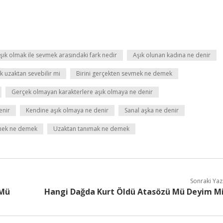
şık olmak ile sevmek arasındaki fark nedir
Aşık olunan kadına ne denir
k uzaktan sevebilir mi
Birini gerçekten sevmek ne demek
Gerçek olmayan karakterlere aşık olmaya ne denir
enir
Kendine aşık olmaya ne denir
Sanal aşka ne denir
mek ne demek
Uzaktan tanımak ne demek
Sonraki Yaz
 Mü
Hangi Dağda Kurt Öldü Atasözü Mü Deyim M