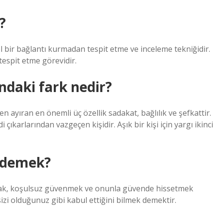
?
l bir bağlantı kurmadan tespit etme ve inceleme tekniğidir.
tespit etme görevidir.
ndaki fark nedir?
ten ayıran en önemli üç özellik sadakat, bağlılık ve şefkattir.
 çıkarlarından vazgeçen kişidir. Aşık bir kişi için yargı ikinci
e demek?
mak, koşulsuz güvenmek ve onunla güvende hissetmek
izi olduğunuz gibi kabul ettiğini bilmek demektir.