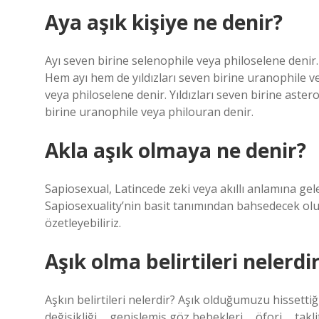
Aya aşık kişiye ne denir?
Ayı seven birine selenophile veya philoselene denir. 
Hem ayı hem de yıldızları seven birine uranophile v
veya philoselene denir. Yıldızları seven birine aster
birine uranophile veya philouran denir.
Akla aşık olmaya ne denir?
Sapiosexual, Latincede zeki veya akıllı anlamına gele
Sapiosexuality’nin basit tanımından bahsedecek olurs
özetleyebiliriz.
Aşık olma belirtileri nelerdi
Aşkın belirtileri nelerdir? Aşık olduğumuzu hissettiğ
değişikliği. …genişlemiş göz bebekleri. …öfori. …takl