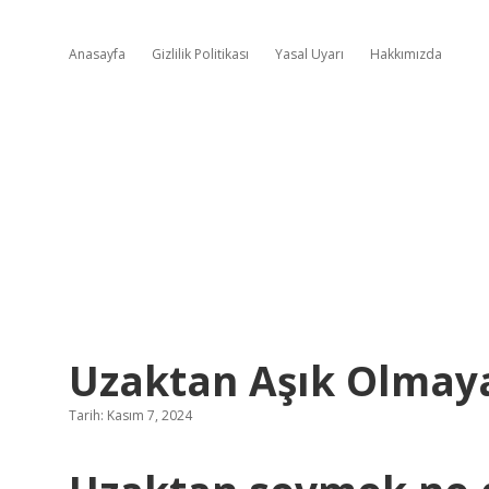
Anasayfa
Gizlilik Politikası
Yasal Uyarı
Hakkımızda
Uzaktan Aşık Olmay
Tarih: Kasım 7, 2024