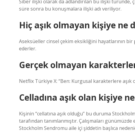
Siber ilişki olarak da adlandırılan bu ilişki türünde,
süre sonra bu konuşmalara ilişki adı veriliyor.
Hiç aşık olmayan kişiye ne 
Aseksüeller cinsel çekim eksikliğini hayatlarının bir
ederler.
Gerçek olmayan karakterler
Netflix Türkiye X: “Ben: Kurgusal karakterlere aşık o
Celladına aşık olan kişiye ne
Kişinin “cellatına aşık olduğu” bu duruma Stockholm 
tarafından tanımlanmıştır. Çalışmaları günümüzde e
Stockholm Sendromu aile içi şiddetin başlıca nedenid