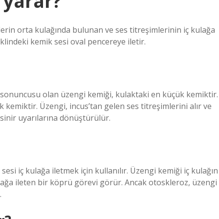
 yarar?
lerin orta kulağında bulunan ve ses titreşimlerinin iç kulağa
klindeki kemik sesi oval pencereye iletir.
n sonuncusu olan üzengi kemiği, kulaktaki en küçük kemiktir.
miktir. Üzengi, incus’tan gelen ses titreşimlerini alır ve
 sinir uyarılarına dönüştürülür.
esi iç kulağa iletmek için kullanılır. Üzengi kemiği iç kulağın
ulağa ileten bir köprü görevi görür. Ancak otoskleroz, üzengi
.