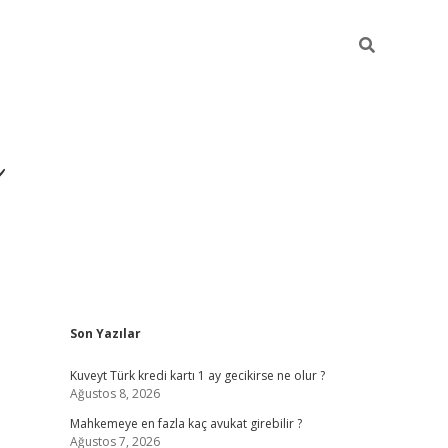
i
Sidebar
Son Yazılar
betci
vdcasino giriş
ilbet casino
ilbet yeni giriş
Betexper
Kuveyt Türk kredi kartı 1 ay gecikirse ne olur ?
Ağustos 8, 2026
Mahkemeye en fazla kaç avukat girebilir ?
Ağustos 7, 2026