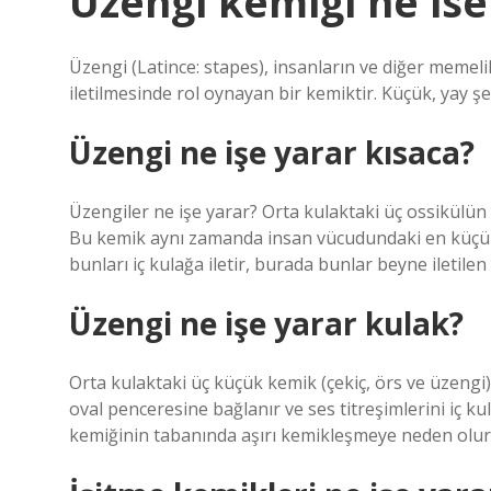
Uzengi kemigi ne ise
Üzengi (Latince: stapes), insanların ve diğer memeli
iletilmesinde rol oynayan bir kemiktir. Küçük, yay şe
Üzengi ne işe yarar kısaca?
Üzengiler ne işe yarar? Orta kulaktaki üç ossikülü
Bu kemik aynı zamanda insan vücudundaki en küçük ke
bunları iç kulağa iletir, burada bunlar beyne iletilen
Üzengi ne işe yarar kulak?
Orta kulaktaki üç küçük kemik (çekiç, örs ve üzengi) s
oval penceresine bağlanır ve ses titreşimlerini iç k
kemiğinin tabanında aşırı kemikleşmeye neden olur