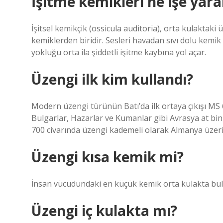
İşitme kemikleri ne işe yara
İşitsel kemikçik (ossicula auditoria), orta kulakta
kemiklerden biridir. Sesleri havadan sıvı dolu kemik 
yokluğu orta ila şiddetli işitme kaybına yol açar.
Üzengi ilk kim kullandı?
Modern üzengi türünün Batı’da ilk ortaya çıkışı MS 6.
Bulgarlar, Hazarlar ve Kumanlar gibi Avrasya at bini
700 civarında üzengi kademeli olarak Almanya üzeri
Üzengi kısa kemik mi?
İnsan vücudundaki en küçük kemik orta kulakta bul
Üzengi iç kulakta mı?