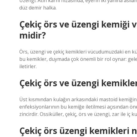
Üzengi: Atın karnı hizasında, eyerin iki yanına asıla
düz demir halka.
Çekiç örs ve üzengi kemiği
midir?
Örs, üzengi ve çekiç kemikleri vücudumuzdaki en k
bu kemikler, duymada çok önemli bir rol oynar: gelen
iletirler.
Çekiç örs ve üzengi kemikle
Üst kısmından kulağın arkasındaki mastoid kemiğini
enfeksiyonlarının bu kemiğe iletilmesi açısından öne
zincirdir. Ossiküller, çekiç, örs ve üzengi, zar ile iç 
Çekiç örs üzengi kemikleri n