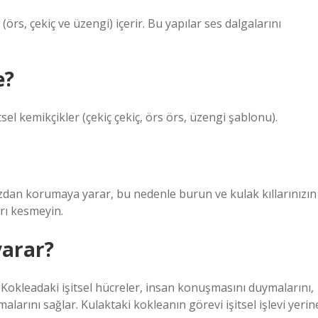
(örs, çekiç ve üzengi) içerir. Bu yapılar ses dalgalarını
e?
l kemikçikler (çekiç çekiç, örs örs, üzengi şablonu).
tozdan korumaya yarar, bu nedenle burun ve kulak kıllarınızın
rı kesmeyin.
yarar?
 Kokleadaki işitsel hücreler, insan konuşmasını duymalarını,
alarını sağlar. Kulaktaki kokleanın görevi işitsel işlevi yerin