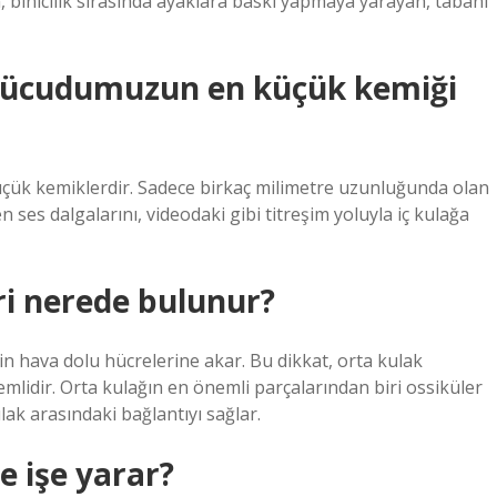
n, binicilik sırasında ayaklara baskı yapmaya yarayan, tabanı
 vücudumuzun en küçük kemiği
üçük kemiklerdir. Sadece birkaç milimetre uzunluğunda olan
 ses dalgalarını, videodaki gibi titreşim yoluyla iç kulağa
ri nerede bulunur?
n hava dolu hücrelerine akar. Bu dikkat, orta kulak
mlidir. Orta kulağın en önemli parçalarından biri ossiküler
kulak arasındaki bağlantıyı sağlar.
e işe yarar?