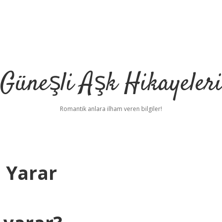
Güneşli Aşk Hikayeler
Romantik anlara ilham veren bilgiler!
 Yarar