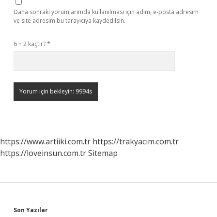
Daha sonraki yorumlarımda kullanılması için adım, e-posta adresim
ve site adresim bu tarayıcıya kaydedilsin.
6 + 2 kaçtır?
*
https://www.artiiki.com.tr
https://trakyacim.com.tr
https://loveinsun.com.tr
Sitemap
Sidebar
Son Yazılar