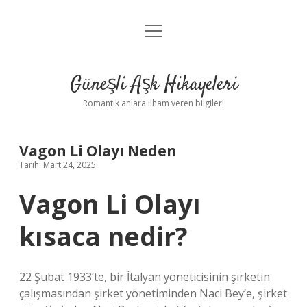
menüyü
Anasayfa
aç
Gizlilik Politikası
Güneşli Aşk Hikayeleri
Yasal Uyarı
Romantik anlara ilham veren bilgiler!
Hakkımızda
Vagon Li Olayı Neden
Tarih: Mart 24, 2025
Vagon Li Olayı
kısaca nedir?
22 Şubat 1933’te, bir İtalyan yöneticisinin şirketin
çalışmasından şirket yönetiminden Naci Bey’e, şirket