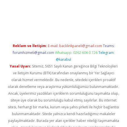
iş
Betexper giriş adresi güncellendi
betexper.xyz
hiltonbet yeni
Reklam ve İletişim:
E-mail:
backlinkpaneli@gmail.com
Teams:
forumhizmeti@gmail.com
Whatsapp: 0262 606 0 726
Telegram:
@karabul
Yasal Uyarı:
Sitemiz, 5651 Sayılı Kanun gereğince Bilgi Teknolojileri
ve İletişim Kurumu (BTK) tarafından onaylanmış bir Yer Sağlayıcı
olarak hizmet vermektedir. Bu nedenle, sitedeki içerikleri proaktif
olarak denetleme veya araştırma yükümlülüğümüz bulunmamaktadır.
Ancak, üyelerimiz yazdıkları içeriklerin sorumluluğunu taşımakta olup,
siteye üye olarak bu sorumluluğu kabul etmiş sayılırlar. Bu internet
sitesi, herhangi bir marka, kurum veya şahıs şirketi ile hiçbir bağlantısı
bulunmamaktadır. Sitede yalnızca kendi hazırladığımız makaleler
paylaşılmaktadır. Burada yer alan içerikler haber niteliği taşımamakta