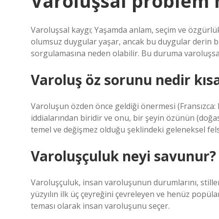
Varoluşsal problem 
Varoluşsal kaygı; Yaşamda anlam, seçim ve özgürlü
olumsuz duygular yaşar, ancak bu duygular derin bir
sorgulamasına neden olabilir. Bu duruma varoluşsal
Varoluş öz sorunu nedir kıs
Varoluşun özden önce geldiği önermesi (Fransızca: l
iddialarından biridir ve onu, bir şeyin özünün (doğ
temel ve değişmez olduğu şeklindeki geleneksel fels
Varoluşçuluk neyi savunur?
Varoluşçuluk, insan varoluşunun durumlarını, stillerini
yüzyılın ilk üç çeyreğini çevreleyen ve henüz popü
teması olarak insan varoluşunu seçer.