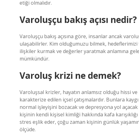
etiği olmalıdır.
Varoluşçu bakış açısı nedir?
Varoluşçu bakış açısına göre, insanlar ancak varol
ulaşabilirler. Kim olduğumuzu bilmek, hedeflerimizi
ilişkiler kurmak ve değerler yaratmak anlamına ge
mümkündür.
Varoluş krizi ne demek?
Varoluşsal krizler, hayatın anlamsız olduğu hissi ve k
karakterize edilen içsel çatışmalardır. Bunlara kayg
normal işleyişini bozacak ve depresyona yol açacak ö
kişinin kendi kişisel kimliği hakkında kafa karışıklığı
stres eşlik eder, çoğu zaman kişinin günlük yaşamı
ölçüde.