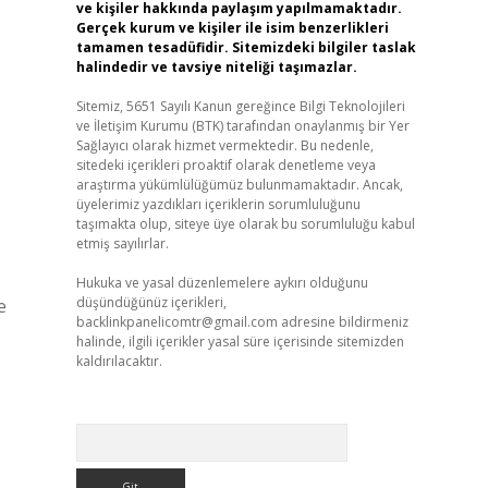
ve kişiler hakkında paylaşım yapılmamaktadır.
Gerçek kurum ve kişiler ile isim benzerlikleri
tamamen tesadüfidir. Sitemizdeki bilgiler taslak
halindedir ve tavsiye niteliği taşımazlar.
Sitemiz, 5651 Sayılı Kanun gereğince Bilgi Teknolojileri
ve İletişim Kurumu (BTK) tarafından onaylanmış bir Yer
Sağlayıcı olarak hizmet vermektedir. Bu nedenle,
sitedeki içerikleri proaktif olarak denetleme veya
araştırma yükümlülüğümüz bulunmamaktadır. Ancak,
üyelerimiz yazdıkları içeriklerin sorumluluğunu
taşımakta olup, siteye üye olarak bu sorumluluğu kabul
etmiş sayılırlar.
Hukuka ve yasal düzenlemelere aykırı olduğunu
düşündüğünüz içerikleri,
e
backlinkpanelicomtr@gmail.com
adresine bildirmeniz
halinde, ilgili içerikler yasal süre içerisinde sitemizden
kaldırılacaktır.
Arama