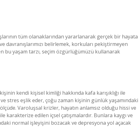
uşlarının tüm olanaklarından yararlanarak gerçek bir hayata
 ve davranışlarımızı belirlemek, korkuları pekiştirmeyen
len bu yaşam tarzı, seçim özgürlüğümüzü kullanarak
işinin kendi kişisel kimliği hakkında kafa karışıklığı ile
ı ve stres eşlik eder, çoğu zaman kişinin günlük yaşamındaki
lçüde. Varoluşsal krizler, hayatın anlamsız olduğu hissi ve
 ile karakterize edilen içsel çatışmalardır. Bunlara kaygı ve
ndaki normal işleyişini bozacak ve depresyona yol açacak