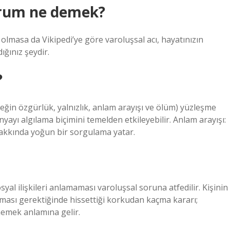
yorum ne demek?
olmasa da Vikipedi’ye göre varoluşsal acı, hayatınızın
ığınız şeydir.
?
neğin özgürlük, yalnızlık, anlam arayışı ve ölüm) yüzleşme
nyayı algılama biçimini temelden etkileyebilir. Anlam arayışı:
hakkında yoğun bir sorgulama yatar.
yal ilişkileri anlamaması varoluşsal soruna atfedilir. Kişinin
ması gerektiğinde hissettiği korkudan kaçma kararı;
emek anlamına gelir.