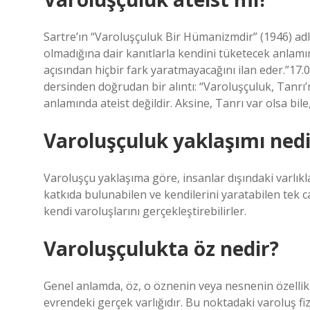
Sartre’ın “Varoluşçuluk Bir Hümanizmdir” (1946) adlı
olmadığına dair kanıtlarla kendini tüketecek anlamınd
açısından hiçbir fark yaratmayacağını ilan eder.”17
dersinden doğrudan bir alıntı: “Varoluşçuluk, Tanrı’
anlamında ateist değildir. Aksine, Tanrı var olsa bil
Varoluşçuluk yaklaşımı nedi
Varoluşçu yaklaşıma göre, insanlar dışındaki varlıklar
katkıda bulunabilen ve kendilerini yaratabilen tek can
kendi varoluşlarını gerçekleştirebilirler.
Varoluşçulukta öz nedir?
Genel anlamda, öz, o öznenin veya nesnenin özellikl
evrendeki gerçek varlığıdır. Bu noktadaki varoluş fi