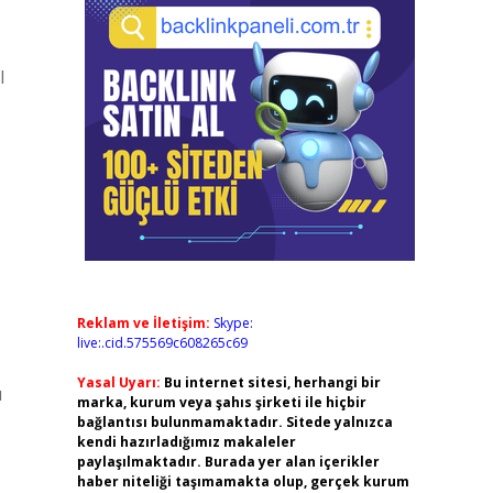
l
Reklam ve İletişim:
Skype:
live:.cid.575569c608265c69
Yasal Uyarı:
Bu internet sitesi, herhangi bir
u
marka, kurum veya şahıs şirketi ile hiçbir
bağlantısı bulunmamaktadır. Sitede yalnızca
kendi hazırladığımız makaleler
paylaşılmaktadır. Burada yer alan içerikler
haber niteliği taşımamakta olup, gerçek kurum