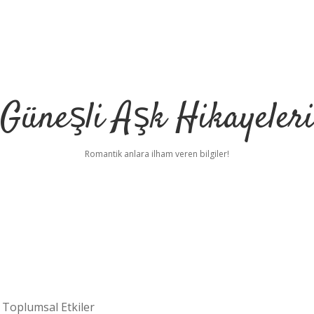
Güneşli Aşk Hikayeler
Romantik anlara ilham veren bilgiler!
e Toplumsal Etkiler