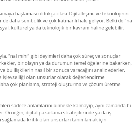
ımaya başlaması oldukça olası. Dijitalleşme ve teknolojinin
ler de daha sembolik ve çok katmanlı hale geliyor. Belki de “na
yal, kültürel ya da teknolojik bir kavram haline gelebilir.
rıyla, “nal mıhı” gibi deyimleri daha çok süreç ve sonuçlar
Erkekler, bir olayın ya da durumun temel öğelerine bakarken,
 ve bu ilişkilerin nasıl bir sonuca varacağını analiz ederler.
e işlevselliği olan unsurlar olarak değerlendirme
 daha çok planlama, strateji oluşturma ve çözüm üretme
imleri sadece anlamlarını bilmekle kalmayıp, aynı zamanda b
. Örneğin, dijital pazarlama stratejilerinde ya da iş
nı sağlamada kritik olan unsurları tanımlamak için