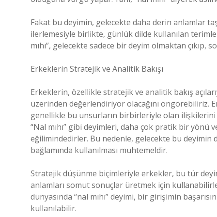
Fakat bu deyimin, gelecekte daha derin anlamlar taş
ilerlemesiyle birlikte, günlük dilde kullanılan terim
mıhı”, gelecekte sadece bir deyim olmaktan çıkıp, sos
Erkeklerin Stratejik ve Analitik Bakışı
Erkeklerin, özellikle stratejik ve analitik bakış açıla
üzerinden değerlendiriyor olacağını öngörebiliriz. 
genellikle bu unsurların birbirleriyle olan ilişkilerini
“Nal mıhı” gibi deyimleri, daha çok pratik bir yönü v
eğilimindedirler. Bu nedenle, gelecekte bu deyimin
bağlamında kullanılması muhtemeldir.
Stratejik düşünme biçimleriyle erkekler, bu tür dey
anlamları somut sonuçlar üretmek için kullanabilirler
dünyasında “nal mıhı” deyimi, bir girişimin başarısı
kullanılabilir.