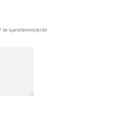
*
ile işaretlenmişlerdir