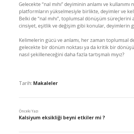
Gelecekte “nal mıhı” deyiminin anlamı ve kullanımı nas
platformların yükselmesiyle birlikte, deyimler ve k
Belki de “nal mıhı”, toplumsal dönüşüm süreçlerini a
cinsiyet, eşitlik ve değişim gibi konular, deyimlerin 
Kelimelerin gücü ve anlamı, her zaman toplumsal deği
gelecekte bir dönüm noktası ya da kritik bir dönüşü
nasıl şekilleneceğini daha fazla tartışmalı mıyız?
Tarih:
Makaleler
Önceki Yazı
Kalsiyum eksikliği beyni etkiler mi ?