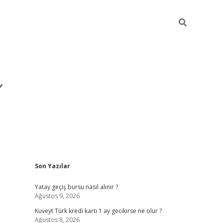
i
Sidebar
Son Yazılar
betci
vdcasino giriş
ilbet casino
ilbet yeni giriş
Betexper 
Yatay geçiş bursu nasıl alınır ?
Ağustos 9, 2026
Kuveyt Türk kredi kartı 1 ay gecikirse ne olur ?
Ağustos 8, 2026