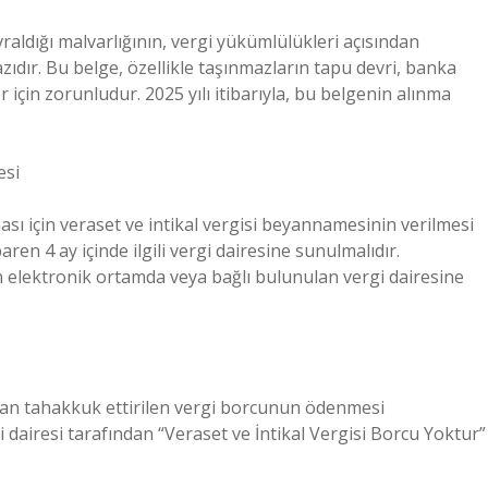
evraldığı malvarlığının, vergi yükümlülükleri açısından
ıdır. Bu belge, özellikle taşınmazların tapu devri, banka
r için zorunludur. 2025 yılı itibarıyla, bu belgenin alınma
esi
ası için veraset ve intikal vergisi beyannamesinin verilmesi
n 4 ay içinde ilgili vergi dairesine sunulmalıdır.
n elektronik ortamda veya bağlı bulunulan vergi dairesine
dan tahakkuk ettirilen vergi borcunun ödenmesi
dairesi tarafından “Veraset ve İntikal Vergisi Borcu Yoktur”