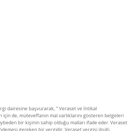
vergi dairesine başvurarak, “ Veraset ve İntikal
in de, müteveffanın mal varlıklarını gösteren belgeleri
beden bir kişinin sahip olduğu malları ifade eder. Veraset
ödemesi gereken bir vergidir. Veraset vergisi ilişiği,