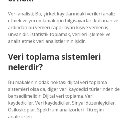
Veri analisti; Bu, şirket kayıtlarındaki verileri analiz
etmek ve yorumlamak için bilgisayarları kullanan ve
ardından bu verileri raporlayan kişiye verilen iş
unvanıdır. İstatistik toplamak, verileri işlemek ve
analiz etmek veri analistlerinin işidir.
Veri toplama sistemleri
nelerdir?
Bu makalenin odak noktası dijital veri toplama
sistemleri olsa da, diğer veri kaydedici türlerinden de
bahsedilmelidir: Dijital veri toplama. Veri
kaydediciler. Veri kaydediciler. Sinyal düzenleyiciler.
Osiloskoplar. Spektrum analizörleri. Titreşim
analizörleri.