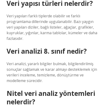
Veri yapısı türleri nelerdir?
Veri yapıları farklı tiplerde olabilir ve farklı
programlama dillerinde uygulanabilir. Bazı yaygın
veri yapıları diziler, bağlı listeler, ağaçlar, grafikler,
kuyruklar, yığınlar, karma tablolar, kümeler ve daha
fazlasıdır.
Veri analizi 8. sınıf nedir?
Veri analizi, yararlı bilgiler bulmak, bilgilendirilmiş
sonuçlar sağlamak ve karar almayı desteklemek için
verileri inceleme, temizleme, dönüştürme ve
modelleme sürecidir.
Nitel veri analiz yöntemleri
nelerdir?