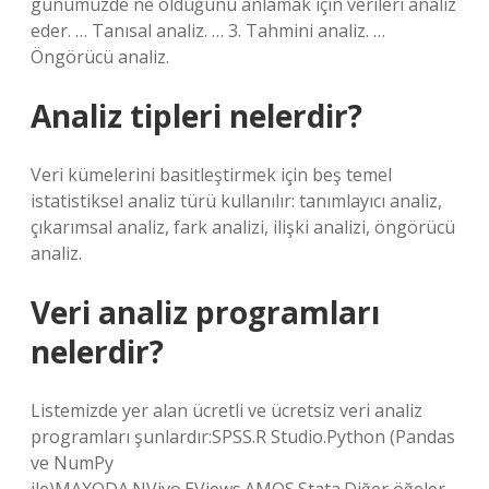
günümüzde ne olduğunu anlamak için verileri analiz
eder. … Tanısal analiz. … 3. Tahmini analiz. …
Öngörücü analiz.
Analiz tipleri nelerdir?
Veri kümelerini basitleştirmek için beş temel
istatistiksel analiz türü kullanılır: tanımlayıcı analiz,
çıkarımsal analiz, fark analizi, ilişki analizi, öngörücü
analiz.
Veri analiz programları
nelerdir?
Listemizde yer alan ücretli ve ücretsiz veri analiz
programları şunlardır:SPSS.R Studio.Python (Pandas
ve NumPy