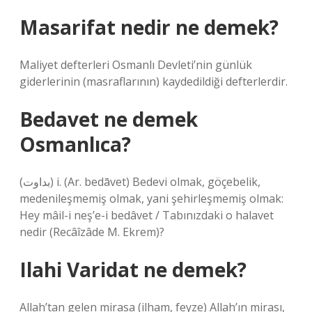
Masarifat nedir ne demek?
Maliyet defterleri Osmanlı Devleti’nin günlük
giderlerinin (masraflarının) kaydedildiği defterlerdir.
Bedavet ne demek
Osmanlıca?
(ﺑﺪﺍﻭﺕ) i. (Ar. bedāvet) Bedevi olmak, göçebelik,
medenileşmemiş olmak, yani şehirleşmemiş olmak:
Hey mâil-i neş’e-i bedâvet / Tabınızdaki o halavet
nedir (Recâîzâde M. Ekrem)?
Ilahi Varidat ne demek?
Allah’tan gelen mirasa (ilham, feyze) Allah’ın mirası,