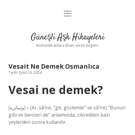
menüyü
Anasayfa
aç
Gizlilik Politikası
Güneşli Aşk Hikayeleri
Yasal Uyarı
Romantik anlara ilham veren bilgiler!
Hakkımızda
Vesait Ne Demek Osmanlıca
Tarih: Eylül 29, 2024
Vesai ne demek?
(ﻭﺳﺎﺋﺮﻩ) i. (Ar. sā’ire, “git, gözlemle” ve sā’ire) “Bunun
gibi ve benzeri de” anlamında, zikredilen bazı
şeylerden sonra kullanılır.