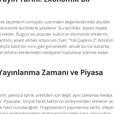
ı ve seçimlerin sonuçları üzerinden değerlendirmek alışıldık
i ekonomik tercihlerle şekillenir. Bu tercihler, bazen maddi
ri etkiler. Bugün ise popüler kültürün ekonomik etkilerini,
rihini, analiz etmek istiyorum. Evet, “Yalı Çapkını 2” dizisinin
şta basit bir soru gibi görünebilir; ancak bu tür kararlar,
al refahın etkilerinden medyanın toplumsal işlevine kadar
 Yayınlanma Zamanı ve Piyasa
ih, yalnızca içerik üreticileri için değil, aynı zamanda medya
. Piyasalar, birçok farklı faktörün birleşiminden etkilenir ve
 nasıl sunulacağıdır. Fragmanların yayınlanma tarihi, izleyici
 nasıl yönlendireceğini ve diziye olan talebi nasıl artıracağını