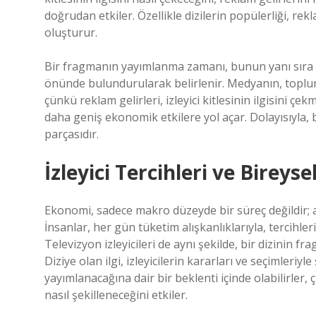
doğrudan etkiler. Özellikle dizilerin popülerliği, rek
oluşturur.
Bir fragmanın yayımlanma zamanı, bunun yanı sıra so
önünde bulundurularak belirlenir. Medyanın, toplu
çünkü reklam gelirleri, izleyici kitlesinin ilgisini çe
daha geniş ekonomik etkilere yol açar. Dolayısıyla, 
parçasıdır.
İzleyici Tercihleri ve Bireyse
Ekonomi, sadece makro düzeyde bir süreç değildir; 
İnsanlar, her gün tüketim alışkanlıklarıyla, tercihler
Televizyon izleyicileri de aynı şekilde, bir dizinin 
Diziye olan ilgi, izleyicilerin kararları ve seçimleriyl
yayımlanacağına dair bir beklenti içinde olabilirler,
nasıl şekilleneceğini etkiler.