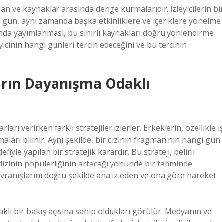
n ve kaynaklar arasında denge kurmalarıdır. İzleyicilerin bi
her gün, aynı zamanda başka etkinliklere ve içeriklere yönelme
da yayımlanması, bu sınırlı kaynakları doğru yönlendirme
eyicinin hangi günleri tercih edeceğini ve bu tercihin
ların Dayanışma Odaklı
arı verirken farklı stratejiler izlerler. Erkeklerin, özellikle i
maları bilinir. Aynı şekilde, bir dizinin fragmanının hangi gün
fiyle yapılan bir stratejik karardır. Bu strateji, belirli
dizinin popülerliğinin artacağı yönünde bir tahminde
 davranışlarını doğru şekilde analiz eden ve ona göre hareket
klı bir bakış açısına sahip oldukları görülür. Medyanın ve