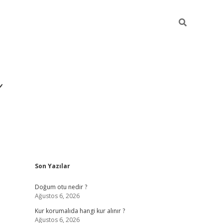
i
Sidebar
Son Yazılar
betci
vdcasino giriş
ilbet casino
ilbe
Doğum otu nedir ?
Ağustos 6, 2026
Kur korumalıda hangi kur alınır ?
Ağustos 6, 2026