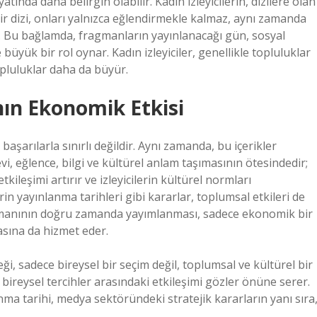
tında daha belirgin olabilir. Kadın izleyicilerin, dizilere olan
ir dizi, onları yalnızca eğlendirmekle kalmaz, aynı zamanda
. Bu bağlamda, fragmanların yayınlanacağı gün, sosyal
üyük bir rol oynar. Kadın izleyiciler, genellikle topluluklar
opluluklar daha da büyür.
ın Ekonomik Etkisi
başarılarla sınırlı değildir. Aynı zamanda, bu içerikler
i, eğlence, bilgi ve kültürel anlam taşımasının ötesindedir;
ileşimi artırır ve izleyicilerin kültürel normları
rin yayınlanma tarihleri gibi kararlar, toplumsal etkileri de
agmanının doğru zamanda yayımlanması, sadece ekonomik bir
sına da hizmet eder.
ği, sadece bireysel bir seçim değil, toplumsal ve kültürel bir
bireysel tercihler arasındaki etkileşimi gözler önüne serer.
ma tarihi, medya sektöründeki stratejik kararların yanı sıra