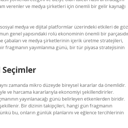
lam verenler ve medya şirketleri için önemli bir gelir kaynağı
syal medya ve dijital platformlar üzerindeki etkileri de göz
mun genel yapısındaki rolü ekonominin önemli bir parçasıdı
kme çabaları ve medya şirketlerinin içerik üretme stratejileri,
bir fragmanın yayımlanma günü, bir tür piyasa stratejisinin
l Seçimler
aynı zamanda mikro düzeyde bireysel kararlar da önemlidir.
iyle ve harcama kararlarıyla ekonomiyi şekillendirirler.
fragmanının yayınlanacağı günü belirleyen etkenlerden biridir.
e şekillenir. Bir dizinin takipçileri, hangi gün fragmanın
 çünkü bu, onların günlük planlarını ve eğlence tercihlerinin