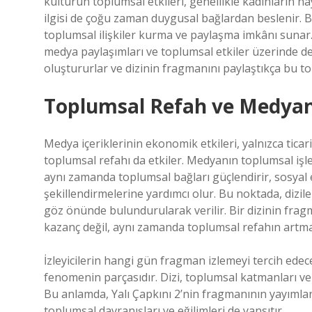
kültürün toplumsal etkileri, genellikle kadınların haya
ilgisi de çoğu zaman duygusal bağlardan beslenir. B
toplumsal ilişkiler kurma ve paylaşma imkânı sunar
medya paylaşımları ve toplumsal etkiler üzerinde de b
oluştururlar ve dizinin fragmanını paylaştıkça bu t
Toplumsal Refah ve Medyan
Medya içeriklerinin ekonomik etkileri, yalnızca ticari 
toplumsal refahı da etkiler. Medyanın toplumsal işlev
aynı zamanda toplumsal bağları güçlendirir, sosyal etk
şekillendirmelerine yardımcı olur. Bu noktada, dizile
göz önünde bulundurularak verilir. Bir dizinin fr
kazanç değil, aynı zamanda toplumsal refahın artma
İzleyicilerin hangi gün fragman izlemeyi tercih edece
fenomenin parçasıdır. Dizi, toplumsal katmanları ve 
Bu anlamda, Yalı Çapkını 2’nin fragmanının yayımlan
toplumsal davranışları ve eğilimleri de yansıtır.