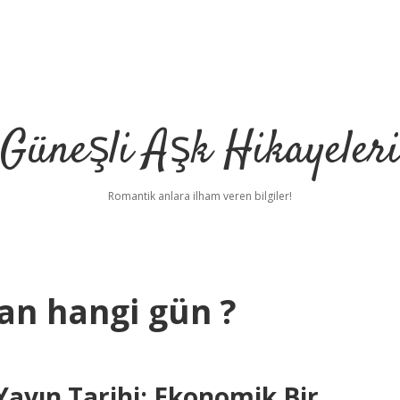
Güneşli Aşk Hikayeler
Romantik anlara ilham veren bilgiler!
an hangi gün ?
Yayın Tarihi: Ekonomik Bir