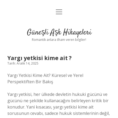
menüyü
Anasayfa
aç
Gizlilik Politikası
Güneşli Aşk Hikayeleri
Yasal Uyarı
Romantik anlara ilham veren bilgiler!
Hakkımızda
Yargı yetkisi kime ait ?
Tarih: Aralık 14, 2025
Yargı Yetkisi Kime Ait? Küresel ve Yerel
Perspektiften Bir Bakış
Yargı yetkisi, her ülkede devletin hukuki gücünü ve
gücünü ne şekilde kullanacağını belirleyen kritik bir
konudur. Yani kısacası, yargı yetkisi kime ait
sorusunun cevabı, sadece hukuk sistemlerinin değil,