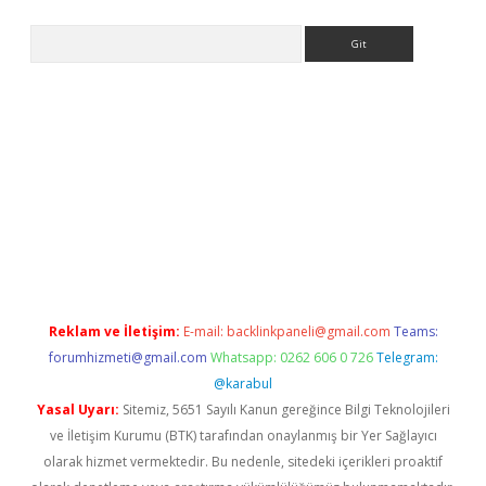
Arama
iş
Betexper giriş adresi güncellendi
betexper.xyz
hiltonbet yen
Reklam ve İletişim:
E-mail:
backlinkpaneli@gmail.com
Teams:
forumhizmeti@gmail.com
Whatsapp: 0262 606 0 726
Telegram:
@karabul
Yasal Uyarı:
Sitemiz, 5651 Sayılı Kanun gereğince Bilgi Teknolojileri
ve İletişim Kurumu (BTK) tarafından onaylanmış bir Yer Sağlayıcı
olarak hizmet vermektedir. Bu nedenle, sitedeki içerikleri proaktif