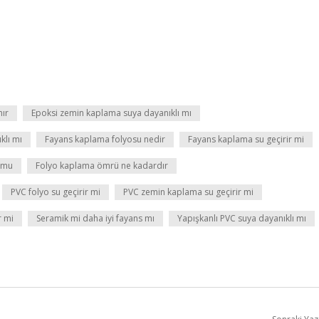
nır
Epoksi zemin kaplama suya dayanıklı mı
klı mı
Fayans kaplama folyosu nedir
Fayans kaplama su geçirir mi
 mu
Folyo kaplama ömrü ne kadardır
PVC folyo su geçirir mi
PVC zemin kaplama su geçirir mi
r mi
Seramik mi daha iyi fayans mı
Yapışkanlı PVC suya dayanıklı mı