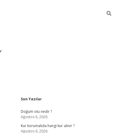
i
Sidebar
Son Yazılar
betci
vdcasino giriş
ilbet casino
ilbet yeni giriş
Betexper
Doğum otu nedir ?
Ağustos 6, 2026
Kur korumalıda hangi kur alınır ?
Ağustos 6, 2026