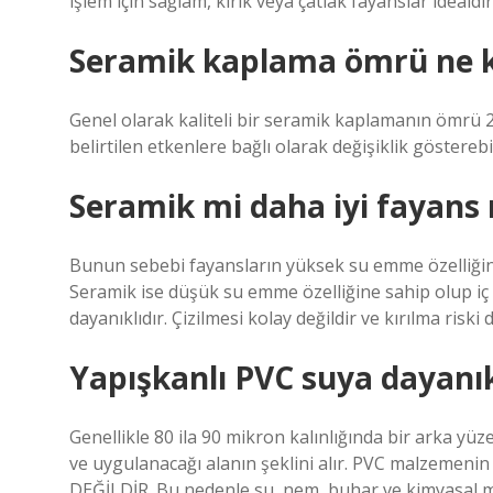
işlem için sağlam, kırık veya çatlak fayanslar idealdir
Seramik kaplama ömrü ne k
Genel olarak kaliteli bir seramik kaplamanın ömrü 2
belirtilen etkenlere bağlı olarak değişiklik gösterebil
Seramik mi daha iyi fayans
Bunun sebebi fayansların yüksek su emme özelliğin
Seramik ise düşük su emme özelliğine sahip olup iç
dayanıklıdır. Çizilmesi kolay değildir ve kırılma riski
Yapışkanlı PVC suya dayanık
Genellikle 80 ila 90 mikron kalınlığında bir arka yüz
ve uygulanacağı alanın şeklini alır. PVC malzemenin da
DEĞİLDİR. Bu nedenle su, nem, buhar ve kimyasal 