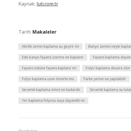
Kaynak:
luti.com.tr
Tarih:
Makaleler
Akrilik zemin kaplama su geçirir mi
Banyo zemini neyle kapla
Eski banyo fayans üzerine ne kaplanır
Fayans kaplama dayanı
Fayans üstüne fayans kaplanır mı
Folyo kaplama duvara olur
Folyo kaplama uzun ömürlü mü
Parke yerine ne yapılabilir
Seramik kaplama ömrü ne kadardır
Seramik kaplama su tuta
Yer kaplama folyosu suya dayanıklı mı