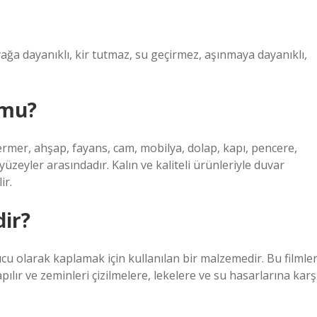
ğa dayanıklı, kir tutmaz, su geçirmez, aşınmaya dayanıklı,
 mu?
ermer, ahşap, fayans, cam, mobilya, dolap, kapı, pencere,
üzeyler arasındadır. Kalın ve kaliteli ürünleriyle duvar
ir.
ir?
ucu olarak kaplamak için kullanılan bir malzemedir. Bu filmle
apılır ve zeminleri çizilmelere, lekelere ve su hasarlarına karş