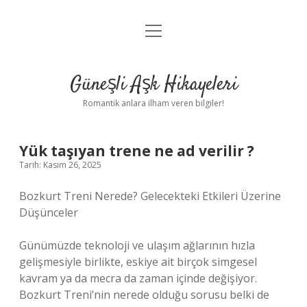
menüyü
Anasayfa
aç
Gizlilik Politikası
Güneşli Aşk Hikayeleri
Yasal Uyarı
Romantik anlara ilham veren bilgiler!
Hakkımızda
Yük taşıyan trene ne ad verilir ?
Tarih: Kasım 26, 2025
Bozkurt Treni Nerede? Gelecekteki Etkileri Üzerine
Düşünceler
Günümüzde teknoloji ve ulaşım ağlarının hızla
gelişmesiyle birlikte, eskiye ait birçok simgesel
kavram ya da mecra da zaman içinde değişiyor.
Bozkurt Treni’nin nerede olduğu sorusu belki de