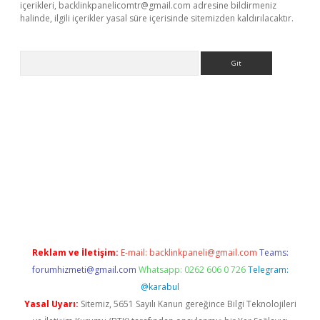
içerikleri,
backlinkpanelicomtr@gmail.com
adresine bildirmeniz
halinde, ilgili içerikler yasal süre içerisinde sitemizden kaldırılacaktır.
Arama
iş
Betexper giriş adresi güncellendi
betexper.xyz
hiltonbet yeni
Reklam ve İletişim:
E-mail:
backlinkpaneli@gmail.com
Teams:
forumhizmeti@gmail.com
Whatsapp: 0262 606 0 726
Telegram:
@karabul
Yasal Uyarı:
Sitemiz, 5651 Sayılı Kanun gereğince Bilgi Teknolojileri