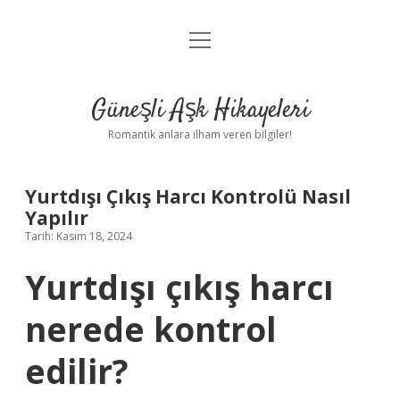
menüyü
Anasayfa
aç
Gizlilik Politikası
Güneşli Aşk Hikayeleri
Yasal Uyarı
Romantik anlara ilham veren bilgiler!
Hakkımızda
Yurtdışı Çıkış Harcı Kontrolü Nasıl
Yapılır
Tarih: Kasım 18, 2024
Yurtdışı çıkış harcı
nerede kontrol
edilir?