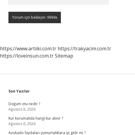
https://www.artiiki.com.tr
https://trakyacim.com.tr
https://loveinsun.com.tr
Sitemap
Sidebar
Son Yazılar
Doğum otu nedir ?
Ağustos 6, 2026
Kur korumalıda hangi kur alınır ?
Ağustos 6, 2026
Avokado faydaları yumurtalıklara iyi gelir mi ?