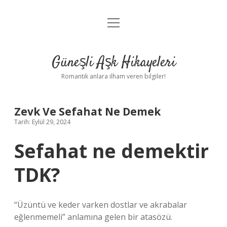
menüyü
Anasayfa
aç
Gizlilik Politikası
Güneşli Aşk Hikayeleri
Yasal Uyarı
Romantik anlara ilham veren bilgiler!
Hakkımızda
Zevk Ve Sefahat Ne Demek
Tarih: Eylül 29, 2024
Sefahat ne demektir
TDK?
“Üzüntü ve keder varken dostlar ve akrabalar
eğlenmemeli” anlamına gelen bir atasözü.