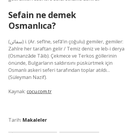
Sefain ne demek
Osmanlıca?
(ﺳﻔﺎﺋﻦ) i. (Ar. sefīne, sefā’in çoğulu) gemiler, gemiler:
Zahîre her taraftan gelir / Temiz deniz ve leb-i derya
(Osmanzâde Tâib). Çekmece ve Terkos göllerinin
önünde, Bulgarların saldırısını püskürtmek için
Osmanlı askeri seferi tarafından toplar atıldı…
(Süleyman Nazif).
Kaynak:
cocu.com.tr
Tarih:
Makaleler