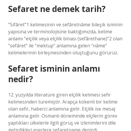
Sefaret ne demek tarih?
“Sifâret”1 kelimesinin ve sefâretnâme bileşik isminin
yapısına ve terminolojisine baktığımızda, kelime
anlamı “elçilik veya elçilik binası (sefârethane)”2 olan
“sefâret” ile “mektup” anlamına gelen “nâme”
kelimelerinin birleşmesinden oluştuğunu görürüz.
Sefaret isminin anlamı
nedir?
12. yüzyılda literatüre giren elçilik kelimesi sefir
kelimesinden türemiştir. Arapça kökenli bir kelime
olan sefir, haberci anlamına gelir. Elçilik ise mesaj
anlamına gelir. Osmanlı döneminde elçilerin görev
yaptıkları ülkelerle ilgili görüş ve izlenimlerini dile
getirdikleri eserlere sefaretname denirdi.