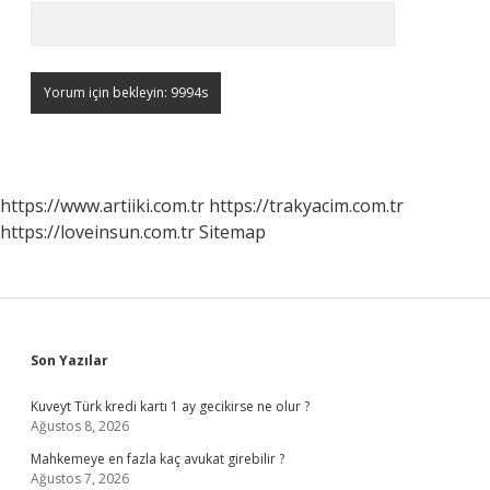
https://www.artiiki.com.tr
https://trakyacim.com.tr
https://loveinsun.com.tr
Sitemap
Sidebar
Son Yazılar
Kuveyt Türk kredi kartı 1 ay gecikirse ne olur ?
Ağustos 8, 2026
Mahkemeye en fazla kaç avukat girebilir ?
Ağustos 7, 2026