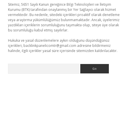
Sitemiz, 5651 Sayılı Kanun gereğince Bilgi Teknolojileri ve İletişim
Kurumu (BTK) tarafından onaylanmış bir Yer Sağlayıcı olarak hizmet
vermektedir. Bu nedenle, sitedeki içerikleri proaktif olarak denetleme
veya araştırma yükümlülüğümüz bulunmamaktadır. Ancak, üyelerimiz
yazdıkları içeriklerin sorumluluğunu taşımakta olup, siteye üye olarak
bu sorumluluğu kabul etmiş sayılırlar.
Hukuka ve yasal düzenlemelere aykırı olduğunu düşündüğünüz
içerikleri,
backlinkpanelicomtr@gmail.com
adresine bildirmeniz
halinde, ilgili içerikler yasal süre içerisinde sitemizden kaldırılacaktır.
Arama
exper giriş adresi güncellendi
betexper.xyz
hiltonbet yeni giri