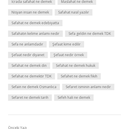
İcrada safahat ne demek
Maslahat ne demek
Nisyan insan ne demek
Safahat nasıl yazılır
Safahat ne demek edebiyatta
Safahatın kelime anlamı nedir
Sefa geldin ne demek TDK
Sefa ne anlamdadır
Şefaat kime edilir
Şefaat nedir diyanet
Şefaat nedir örnek
Sefahat ne demek din
Sefahat ne demek hukuk
Sefahat ne demektir TDK
Sefahet ne demek fıkıh
Sefain ne demek Osmanlıca
Sefaret isminin anlamı nedir
Sefaret ne demek tarih
Sefeh hali ne demek
Önceki Yazı