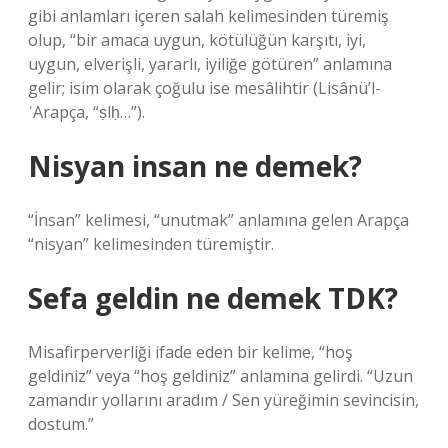
gibi anlamları içeren salah kelimesinden türemiş
olup, “bir amaca uygun, kötülüğün karşıtı, iyi,
uygun, elverişli, yararlı, iyiliğe götüren” anlamına
gelir; isim olarak çoğulu ise mesâlihtir (Lisânü’l-
ʿArapça, “ṣlḥ…”).
Nisyan insan ne demek?
“İnsan” kelimesi, “unutmak” anlamına gelen Arapça
“nisyan” kelimesinden türemiştir.
Sefa geldin ne demek TDK?
Misafirperverliği ifade eden bir kelime, “hoş
geldiniz” veya “hoş geldiniz” anlamına gelirdi. “Uzun
zamandır yollarını aradım / Sen yüreğimin sevincisin,
dostum.”