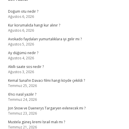
Sidebar
Doğum otu nedir ?
Ağustos 6, 2026
Kur korumalıda hangi kur alınır ?
Ağustos 6, 2026
Avokado faydaları yumurtalıklara iyi gelir mi ?
Ağustos 5, 2026
Ay düğümü nedir ?
Ağustos 4, 2026
Akıllı saate sos nedir ?
Ağustos 3, 2026
Kemal Sunal’ın Davacı filmi hangi köyde çekildi ?
Temmuz 25, 2026
6’ncı nasıl yazılır ?
Temmuz 24, 2026
Jon Snow ve Daenerys Targaryen evlenecek mi ?
Temmuz 23, 2026
Mustela güneş kremi İsrail malı mı ?
Temmuz 21, 2026