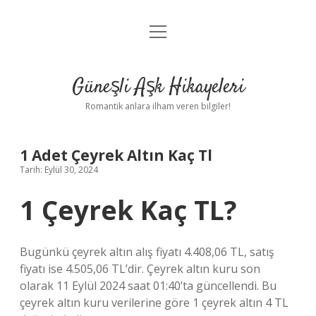
menüyü
Anasayfa
aç
Gizlilik Politikası
Güneşli Aşk Hikayeleri
Yasal Uyarı
Romantik anlara ilham veren bilgiler!
Hakkımızda
1 Adet Çeyrek Altın Kaç Tl
Tarih: Eylül 30, 2024
1 Çeyrek Kaç TL?
Bugünkü çeyrek altın alış fiyatı 4.408,06 TL, satış
fiyatı ise 4.505,06 TL’dir. Çeyrek altın kuru son
olarak 11 Eylül 2024 saat 01:40’ta güncellendi. Bu
çeyrek altın kuru verilerine göre 1 çeyrek altın 4 TL