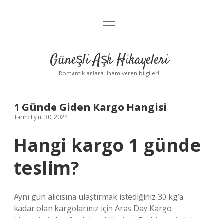
menüyü
Anasayfa
aç
Gizlilik Politikası
Güneşli Aşk Hikayeleri
Yasal Uyarı
Romantik anlara ilham veren bilgiler!
Hakkımızda
1 Günde Giden Kargo Hangisi
Tarih: Eylül 30, 2024
Hangi kargo 1 günde
teslim?
Aynı gün alıcısına ulaştırmak istediğiniz 30 kg’a
kadar olan kargolarınız için Aras Day Kargo