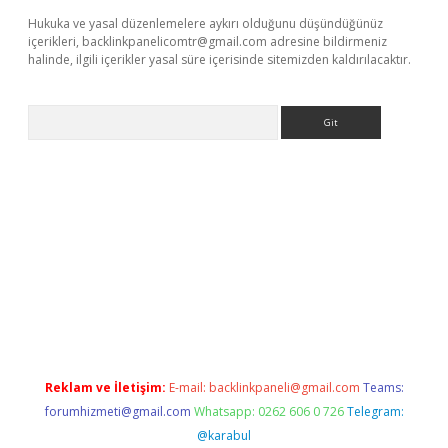
Hukuka ve yasal düzenlemelere aykırı olduğunu düşündüğünüz
içerikleri,
backlinkpanelicomtr@gmail.com
adresine bildirmeniz
halinde, ilgili içerikler yasal süre içerisinde sitemizden kaldırılacaktır.
Arama
xper giriş adresi güncellendi
betexper.xyz
hiltonbet yeni giriş
Reklam ve İletişim:
E-mail:
backlinkpaneli@gmail.com
Teams:
forumhizmeti@gmail.com
Whatsapp: 0262 606 0 726
Telegram:
@karabul