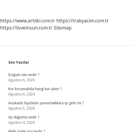
https://www.artiiki.com.tr
https://trakyacim.com.tr
https://loveinsun.com.tr
Sitemap
Sidebar
Son Yazılar
Doğum otu nedir ?
Ağustos 6, 2026
Kur korumalıda hangi kur alınır ?
Ağustos 6, 2026
Avokado faydaları yumurtalıklara iyi gelir mi ?
Ağustos 5, 2026
Ay düğümü nedir ?
Ağustos 4, 2026
Akıllı saate sos nedir ?