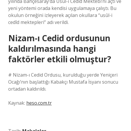
yılında Bahçesaray’da Usûl-i Cedîd Mektebi’ni açtı ve
yeni yöntemi orada kendisi uygulamaya çalıştı. Bu
okulun örneğini izleyerek açılan okullara “usûl-i
cedîd mektepleri” adı verildi.
Nizam-ı Cedid ordusunun
kaldırılmasında hangi
faktörler etkili olmuştur?
# Nizam-ı Cedid Ordusu, kurulduğu yerde Yeniçeri
Ocağı’nın başlattığı Kabakçı Mustafa İsyanı sonucu
ortadan kaldırıldı.
Kaynak:
heso.com.tr