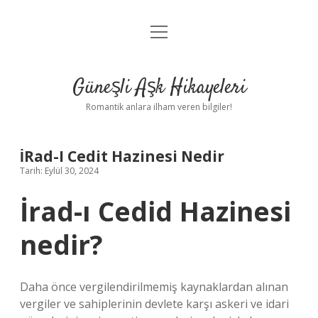
menüyü
Anasayfa
aç
Gizlilik Politikası
Güneşli Aşk Hikayeleri
Yasal Uyarı
Romantik anlara ilham veren bilgiler!
Hakkımızda
İRad-I Cedit Hazinesi Nedir
Tarih: Eylül 30, 2024
İrad-ı Cedid Hazinesi
nedir?
Daha önce vergilendirilmemiş kaynaklardan alınan
vergiler ve sahiplerinin devlete karşı askeri ve idari