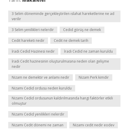
Tarih:
Makaleler
3 Selim döneminde gerçekleştirilen ıslahat hareketlerine ne ad
verilir
3 Selim yenilikleri nelerdir
Cedid görüş ne demek
Cedit hareketi nedir
Cedit ne demek tarih
İradı Cedid Hazinesi nedir
İradı Cedid ne zaman kuruldu
İradı Cedit hazinesinin oluşturulmasına neden olan gelişme
nedir
Nizam ne demektir ve anlamı nedir
Nizam Perk kimdir
Nizamı Cedid ordusu neden kuruldu
Nizamı Cedid ordusunun kaldırılmasında hangi faktörler etkili
olmuştur
Nizamı Cedid yenilikleri nelerdir
Nizamı Cedit dönemi ne zaman
Nizamı cedit nedir eodev