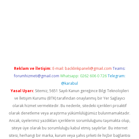
xper giriş adresi güncellendi
betexper.xyz
hiltonbet yeni giri
Reklam ve İletişim:
E-mail:
backlinkpaneli@gmail.com
Teams:
forumhizmeti@gmail.com
Whatsapp: 0262 606 0 726
Telegram:
@karabul
Yasal Uyarı:
Sitemiz, 5651 Sayılı Kanun gereğince Bilgi Teknolojileri
ve İletişim Kurumu (BTK) tarafından onaylanmış bir Yer Sağlayıcı
olarak hizmet vermektedir. Bu nedenle, sitedeki içerikleri proaktif
olarak denetleme veya araştırma yükümlülüğümüz bulunmamaktadır.
Ancak, üyelerimiz yazdıkları içeriklerin sorumluluğunu taşımakta olup,
siteye üye olarak bu sorumluluğu kabul etmiş sayılırlar. Bu internet
sitesi, herhangi bir marka, kurum veya şahıs şirketi ile hiçbir bağlantısı