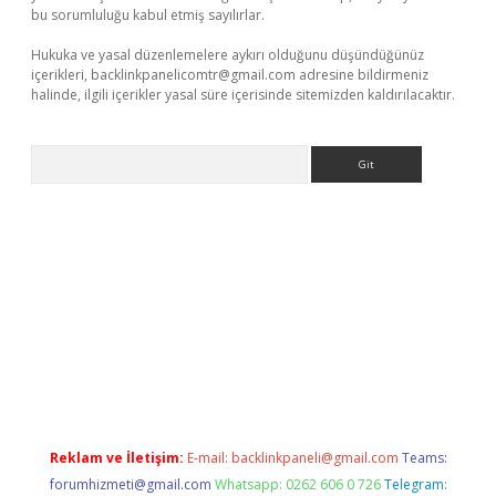
bu sorumluluğu kabul etmiş sayılırlar.
Hukuka ve yasal düzenlemelere aykırı olduğunu düşündüğünüz
içerikleri,
backlinkpanelicomtr@gmail.com
adresine bildirmeniz
halinde, ilgili içerikler yasal süre içerisinde sitemizden kaldırılacaktır.
Arama
er giriş adresi güncellendi
betexper.xyz
hiltonbet yeni giriş
Reklam ve İletişim:
E-mail:
backlinkpaneli@gmail.com
Teams:
forumhizmeti@gmail.com
Whatsapp: 0262 606 0 726
Telegram: