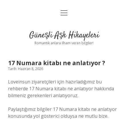
menüyü
Anasayfa
aç
Gizlilik Politikası
Güneşli Aşk Hikayeleri
Yasal Uyarı
Romantik anlara ilham veren bilgiler!
Hakkımızda
17 Numara kitabı ne anlatıyor ?
Tarih: Haziran 8, 2026
Loveinsun ziyaretçileri için hazırladığımız bu
rehberde 17 Numara kitabı ne anlatıyor hakkında
bilmeniz gerekenleri anlatıyoruz.
Paylaştığımız bilgiler 17 Numara kitabı ne anlatıyor
konusunda yol gösterici olduysa ne mutlu bize.