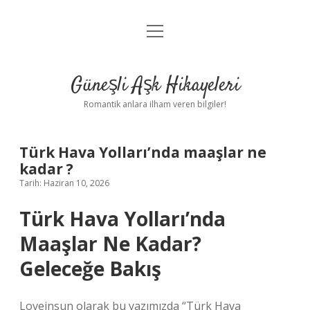
menüyü
Anasayfa
aç
Gizlilik Politikası
Güneşli Aşk Hikayeleri
Yasal Uyarı
Romantik anlara ilham veren bilgiler!
Hakkımızda
Türk Hava Yolları’nda maaşlar ne
kadar ?
Tarih: Haziran 10, 2026
Türk Hava Yolları’nda
Maaşlar Ne Kadar?
Geleceğe Bakış
Loveinsun olarak bu yazımızda “Türk Hava