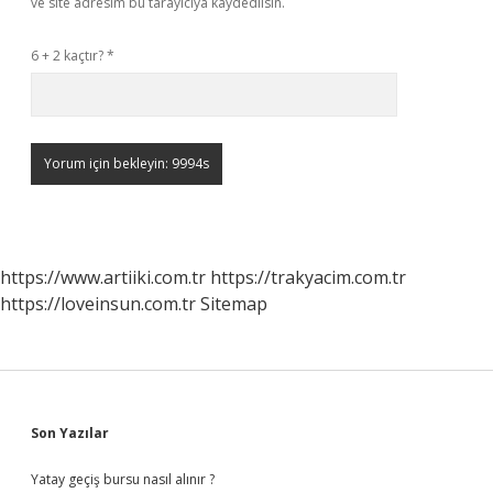
ve site adresim bu tarayıcıya kaydedilsin.
6 + 2 kaçtır?
*
https://www.artiiki.com.tr
https://trakyacim.com.tr
https://loveinsun.com.tr
Sitemap
Sidebar
Son Yazılar
Yatay geçiş bursu nasıl alınır ?