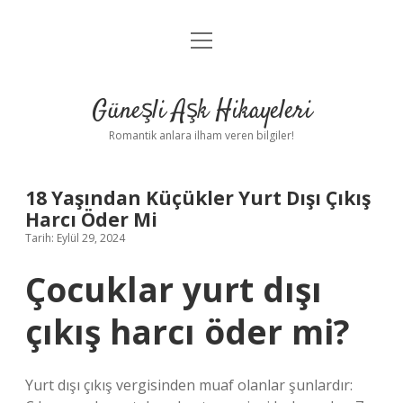
menüyü
Anasayfa
aç
Gizlilik Politikası
Güneşli Aşk Hikayeleri
Yasal Uyarı
Romantik anlara ilham veren bilgiler!
Hakkımızda
18 Yaşından Küçükler Yurt Dışı Çıkış
Harcı Öder Mi
Tarih: Eylül 29, 2024
Çocuklar yurt dışı
çıkış harcı öder mi?
Yurt dışı çıkış vergisinden muaf olanlar şunlardır: