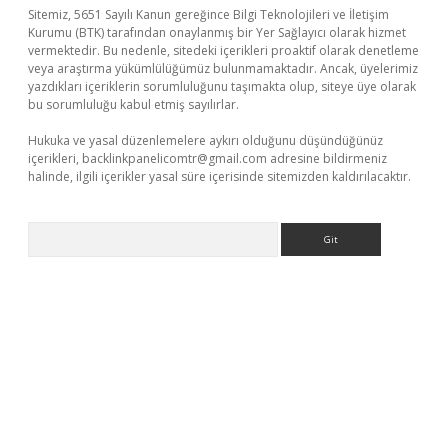
Sitemiz, 5651 Sayılı Kanun gereğince Bilgi Teknolojileri ve İletişim
Kurumu (BTK) tarafından onaylanmış bir Yer Sağlayıcı olarak hizmet
vermektedir. Bu nedenle, sitedeki içerikleri proaktif olarak denetleme
veya araştırma yükümlülüğümüz bulunmamaktadır. Ancak, üyelerimiz
yazdıkları içeriklerin sorumluluğunu taşımakta olup, siteye üye olarak
bu sorumluluğu kabul etmiş sayılırlar.
Hukuka ve yasal düzenlemelere aykırı olduğunu düşündüğünüz
içerikleri,
backlinkpanelicomtr@gmail.com
adresine bildirmeniz
halinde, ilgili içerikler yasal süre içerisinde sitemizden kaldırılacaktır.
Arama
per giriş adresi güncellendi
betexper.xyz
hiltonbet yeni giriş