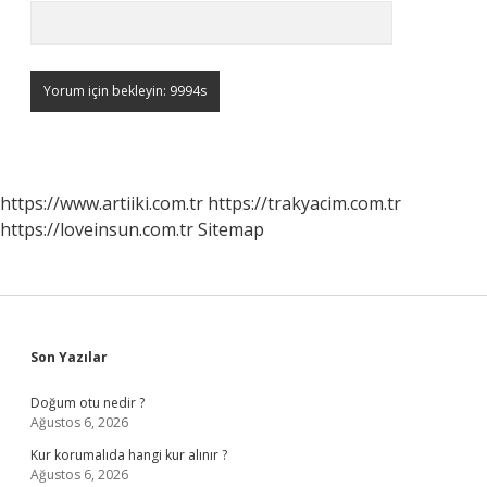
https://www.artiiki.com.tr
https://trakyacim.com.tr
https://loveinsun.com.tr
Sitemap
Sidebar
Son Yazılar
Doğum otu nedir ?
Ağustos 6, 2026
Kur korumalıda hangi kur alınır ?
Ağustos 6, 2026