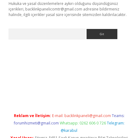
Hukuka ve yasal düzenlemelere aykırı olduğunu düşündüğünüz
içerikleri,
backlinkpanelicomtr@gmail.com
adresine bildirmeniz
halinde, ilgili içerikler yasal süre içerisinde sitemizden kaldırılacaktır.
Arama
Betexper giriş adresi güncellendi
betexper.xyz
hiltonbet yeni 
Reklam ve İletişim:
E-mail:
backlinkpaneli@gmail.com
Teams:
forumhizmeti@gmail.com
Whatsapp: 0262 606 0 726
Telegram:
@karabul
Yasal Uyarı:
Sitemiz, 5651 Sayılı Kanun gereğince Bilgi Teknolojileri