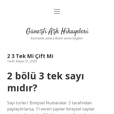
menüyü
Anasayfa
aç
Gizlilik Politikası
Güneşli Aşk Hikayeleri
Yasal Uyarı
Romantik anlara ilham veren bilgiler!
Hakkımızda
2 3 Tek Mi Çift Mi
Tarih: Mayıs 31, 2025
2 bölü 3 tek sayı
mıdır?
Sayı türleri. Bireysel Numaralar: 2 tarafından
paylaşılırlarsa, 1’i veren sayılar bireysel sayılar