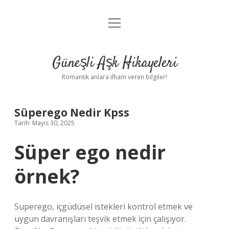
menüyü
Anasayfa
aç
Gizlilik Politikası
Güneşli Aşk Hikayeleri
Yasal Uyarı
Romantik anlara ilham veren bilgiler!
Hakkımızda
Süperego Nedir Kpss
Tarih: Mayıs 30, 2025
Süper ego nedir
örnek?
Superego, içgüdüsel istekleri kontrol etmek ve
uygun davranışları teşvik etmek için çalışıyor.