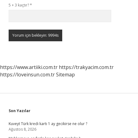
5 + 3 kaçtır?
*
https://www.artiiki.com.tr
https://trakyacim.com.tr
https://loveinsun.com.tr
Sitemap
Sidebar
Son Yazılar
Kuveyt Türk kredi kartı 1 ay gecikirse ne olur ?
Ağustos 8, 2026