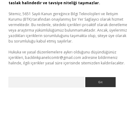
taslak halindedir ve tavsiye niteliği taşımazlar.
Sitemiz, 5651 Sayılı Kanun gereğince Bilgi Teknolojileri ve İletişim
Kurumu (BTK) tarafından onaylanmış bir Yer Sağlayıcı olarak hizmet
vermektedir. Bu nedenle, sitedeki içerikleri proaktif olarak denetleme
veya araştırma yükümlülüğümüz bulunmamaktadır. Ancak, üyelerimiz
yazdıkları içeriklerin sorumluluğunu taşımakta olup, siteye üye olarak
bu sorumluluğu kabul etmiş sayılırlar.
Hukuka ve yasal düzenlemelere aykırı olduğunu düşündüğünüz
içerikleri,
backlinkpanelicomtr@gmail.com
adresine bildirmeniz
halinde, ilgili içerikler yasal süre içerisinde sitemizden kaldırılacaktır.
Arama
ş
Betexper giriş adresi güncellendi
betexper.xyz
hiltonbet yeni 