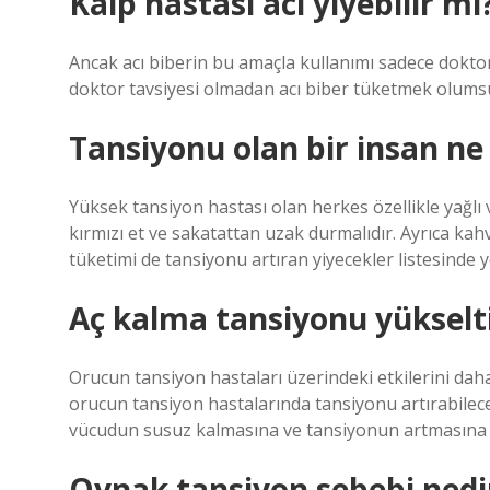
Kalp hastası acı yiyebilir mi
Ancak acı biberin bu amaçla kullanımı sadece doktor t
doktor tavsiyesi olmadan acı biber tüketmek olumsuz
Tansiyonu olan bir insan n
Yüksek tansiyon hastası olan herkes özellikle yağlı 
kırmızı et ve sakatattan uzak durmalıdır. Ayrıca kahve
tüketimi de tansiyonu artıran yiyecekler listesinde 
Aç kalma tansiyonu yükselt
Orucun tansiyon hastaları üzerindeki etkilerini daha 
orucun tansiyon hastalarında tansiyonu artırabilec
vücudun susuz kalmasına ve tansiyonun artmasına n
Oynak tansiyon sebebi nedi