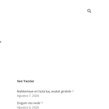
i
Sidebar
Son Yazılar
betci
vdcasino giriş
ilbet casino
ilbet yeni giriş
Betexper
Mahkemeye en fazla kaç avukat girebilir ?
Ağustos 7, 2026
Doğum otu nedir ?
Ağustos 6, 2026