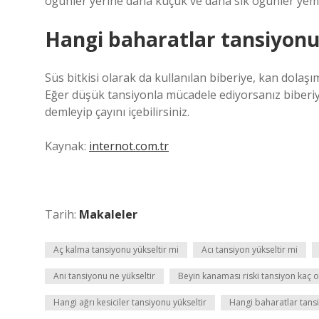
öğünler yerine daha küçük ve daha sık öğünler yeme
Hangi baharatlar tansiyonu
Süs bitkisi olarak da kullanılan biberiye, kan dolaşım
Eğer düşük tansiyonla mücadele ediyorsanız biberiye
demleyip çayını içebilirsiniz.
Kaynak:
internot.com.tr
Tarih:
Makaleler
Aç kalma tansiyonu yükseltir mi
Acı tansiyon yükseltir mi
Ani tansiyonu ne yükseltir
Beyin kanaması riski tansiyon kaç o
Hangi ağrı kesiciler tansiyonu yükseltir
Hangi baharatlar tansi