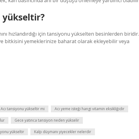
k, kan basıncında ani bir düşüşü önlemeye yardımcı olabilir
 yükseltir?
ını hızlandırdığı için tansiyonu yükselten besinlerden biridir.
 bitkisini yemeklerinize baharat olarak ekleyebilir veya
Acı tansiyonu yükseltir mi
Acı yeme isteği hangi vitamin eksikliğidir
lur
Gece yatınca tansiyon neden yükselir
yonu yükseltir
Kalp düşmanı yiyecekler nelerdir