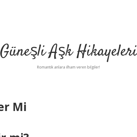
Güneşli Aşk Hikayeler
Romantik anlara ilham veren bilgiler!
er Mi