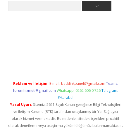
Arama
exper giriş adresi güncellendi
betexper.xyz
hiltonbet yeni giri
Reklam ve İletişim:
E-mail:
backlinkpaneli@gmail.com
Teams:
forumhizmeti@gmail.com
Whatsapp: 0262 606 0 726
Telegram:
@karabul
Yasal Uyarı:
Sitemiz, 5651 Sayılı Kanun gereğince Bilgi Teknolojileri
ve İletişim Kurumu (BTK) tarafından onaylanmış bir Yer Sağlayıcı
olarak hizmet vermektedir. Bu nedenle, sitedeki içerikleri proaktif
olarak denetleme veya araştırma yükümlülüğümüz bulunmamaktadır.