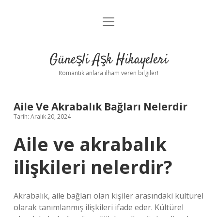
menüyü
Anasayfa
aç
Gizlilik Politikası
Güneşli Aşk Hikayeleri
Yasal Uyarı
Romantik anlara ilham veren bilgiler!
Hakkımızda
Aile Ve Akrabalık Bağları Nelerdir
Tarih: Aralık 20, 2024
Aile ve akrabalık
ilişkileri nelerdir?
Akrabalık, aile bağları olan kişiler arasındaki kültürel
olarak tanımlanmış ilişkileri ifade eder. Kültürel