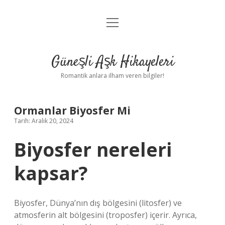
menüyü
Anasayfa
aç
Gizlilik Politikası
Güneşli Aşk Hikayeleri
Yasal Uyarı
Romantik anlara ilham veren bilgiler!
Hakkımızda
Ormanlar Biyosfer Mi
Tarih: Aralık 20, 2024
Biyosfer nereleri
kapsar?
Biyosfer, Dünya’nın dış bölgesini (litosfer) ve
atmosferin alt bölgesini (troposfer) içerir. Ayrıca,