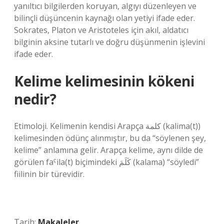
yanıltıcı bilgilerden koruyan, algıyı düzenleyen ve
bilinçli düşüncenin kaynağı olan yetiyi ifade eder.
Sokrates, Platon ve Aristoteles için akıl, aldatıcı
bilginin aksine tutarlı ve doğru düşünmenin işlevini
ifade eder.
Kelime kelimesinin kökeni
nedir?
Etimoloji. Kelimenin kendisi Arapça كلمة (kalima(t))
kelimesinden ödünç alınmıştır, bu da “söylenen şey,
kelime” anlamına gelir. Arapça kelime, aynı dilde de
görülen faˁila(t) biçimindeki كَلَمَ (kalama) “söyledi”
fiilinin bir türevidir.
Tarih:
Makaleler