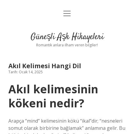
menüyü
Anasayfa
aç
Gizlilik Politikası
Güneşli Aşk Hikayeleri
Yasal Uyarı
Romantik anlara ilham veren bilgiler!
Hakkımızda
Akıl Kelimesi Hangi Dil
Tarih: Ocak 14, 2025
Akıl kelimesinin
kökeni nedir?
Arapça “mind” kelimesinin kökü “ikal”dir; “nesneleri
somut olarak birbirine bağlamak” anlamına gelir. Bu