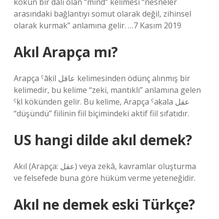
kökün bir dalı olan “mind” kelimesi “nesneler
arasındaki bağlantıyı somut olarak değil, zihinsel
olarak kurmak” anlamına gelir. …7 Kasım 2019
Akıl Arapça mı?
Arapça ˁāḳil عاقل kelimesinden ödünç alınmış bir
kelimedir, bu kelime “zeki, mantıklı” anlamına gelen
ˁḳl kökünden gelir. Bu kelime, Arapça ˁaḳala عقل
“düşündü” fiilinin fiil biçimindeki aktif fiil sıfatıdır.
US hangi dilde akıl demek?
Akıl (Arapça: عقل) veya zekâ, kavramlar oluşturma
ve felsefede buna göre hüküm verme yeteneğidir.
Akıl ne demek eski Türkçe?