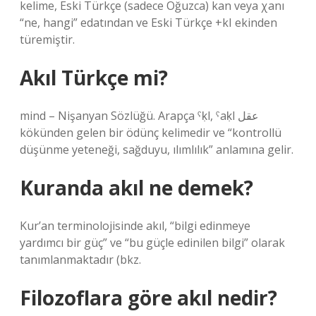
kelime, Eski Türkçe (sadece Oğuzca) kan veya χanı
“ne, hangi” edatından ve Eski Türkçe +kI ekinden
türemiştir.
Akıl Türkçe mi?
mind – Nişanyan Sözlüğü. Arapça ˁḳl, ˁaḳl عقل
kökünden gelen bir ödünç kelimedir ve “kontrollü
düşünme yeteneği, sağduyu, ılımlılık” anlamına gelir.
Kuranda akıl ne demek?
Kur’an terminolojisinde akıl, “bilgi edinmeye
yardımcı bir güç” ve “bu güçle edinilen bilgi” olarak
tanımlanmaktadır (bkz.
Filozoflara göre akıl nedir?