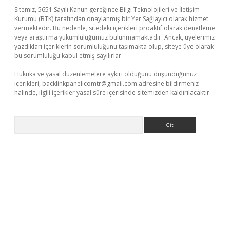
Sitemiz, 5651 Sayılı Kanun gereğince Bilgi Teknolojileri ve İletişim
Kurumu (BTK) tarafından onaylanmış bir Yer Sağlayıcı olarak hizmet
vermektedir. Bu nedenle, sitedeki içerikleri proaktif olarak denetleme
veya araştırma yükümlülüğümüz bulunmamaktadır. Ancak, üyelerimiz
yazdıkları içeriklerin sorumluluğunu taşımakta olup, siteye üye olarak
bu sorumluluğu kabul etmiş sayılırlar.
Hukuka ve yasal düzenlemelere aykırı olduğunu düşündüğünüz
içerikleri,
backlinkpanelicomtr@gmail.com
adresine bildirmeniz
halinde, ilgili içerikler yasal süre içerisinde sitemizden kaldırılacaktır.
Arama
texper giriş adresi güncellendi
betexper.xyz
hiltonbet yeni gi