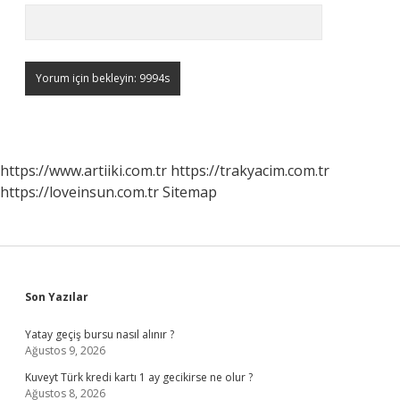
https://www.artiiki.com.tr
https://trakyacim.com.tr
https://loveinsun.com.tr
Sitemap
Sidebar
Son Yazılar
Yatay geçiş bursu nasıl alınır ?
Ağustos 9, 2026
Kuveyt Türk kredi kartı 1 ay gecikirse ne olur ?
Ağustos 8, 2026