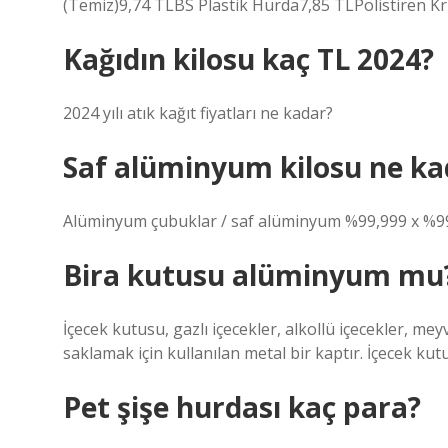
(Temiz)9,74 TLBS Plastik Hurda7,85 TLPolistiren Kr
Kağıdın kilosu kaç TL 2024?
2024 yılı atık kağıt fiyatları ne kadar?
Saf alüminyum kilosu ne ka
Alüminyum çubuklar / saf alüminyum %99,999 x %99,
Bira kutusu alüminyum mu
İçecek kutusu, gazlı içecekler, alkollü içecekler, meyve 
saklamak için kullanılan metal bir kaptır. İçecek kut
Pet şişe hurdası kaç para?