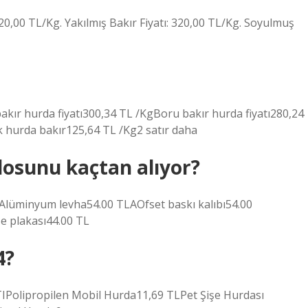
320,00 TL/Kg. Yakılmış Bakır Fiyatı: 320,00 TL/Kg. Soyulmuş
bakır hurda fiyatı300,34 TL /KgBoru bakır hurda fiyatı280,24
k hurda bakır125,64 TL /Kg2 satır daha
osunu kaçtan alıyor?
lüminyum levha54.00 TLAOfset baskı kalıbı54.00
e plakası44.00 TL
4?
IPolipropilen Mobil Hurda11,69 TLPet Şişe Hurdası