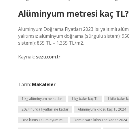
Alüminyum metresi kaç TL?
Alüminyum Doğrama Fiyatları 2023 Isı yalıtımlı alüm
yalıtımsız alüminyum doğrama (sürgülü sistem): 950
sistemi): 855 TL – 1.355 TL/m2.
Kaynak:
sezu.com.tr
Tarih:
Makaleler
1 kg alüminyum ne kadar
1 kg bakır kaç TL
1 kilo bakır 
2024 hurda fiyatları ne kadar
Alüminyum kilosu kaç TL 2024
Bira kutusu alüminyum mu
Demir para kilosu ne kadar 2024