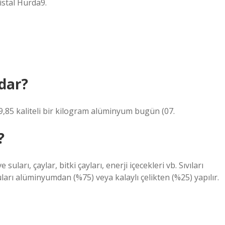
istal Hurda9.
dar?
85 kaliteli bir kilogram alüminyum bugün (07.
?
suları, çaylar, bitki çayları, enerji içecekleri vb. Sıvıları
uları alüminyumdan (%75) veya kalaylı çelikten (%25) yapılır.