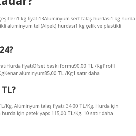
kadar?
şitleri1 kg fiyatı13Alüminyum sert talaş hurdası1 kg hurda
kli alüminyum tel (Alpek) hurdası1 kg çelik ve plastikli
24?
atıHurda fiyatıOfset baskı formu90,00 TL /KgProfil
KgKenar alüminyum85,00 TL /Kg1 satır daha
 TL?
TL/Kg. Alüminyum talaş fiyatı: 34,00 TL/Kg. Hurda için
 hurda için petek yapı: 115,00 TL/Kg. 10 satır daha