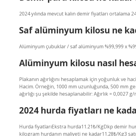
2024 yılında mevcut kalın demir fiyatları ortalama 24
Saf alüminyum kilosu ne ka
Alüminyum çubuklar / saf alüminyum %99,999 x %99,
Alüminyum kilosu nasıl hes
Plakanın ağırlığını hesaplamak için yoğunluk ve haci
Hacim. Örneğin, 1000 mm uzunluğunda, 500 mm geni
ağırlığı şu şekilde hesaplanabilir: Ağırlık = 0,0027 
2024 hurda fiyatları ne kad
Hurda fiyatlarıEkstra hurda11.21₺/KgDkp demir hur
kilogram hurdanın maliyeti ne kadar11.28₺/Kg3 sat