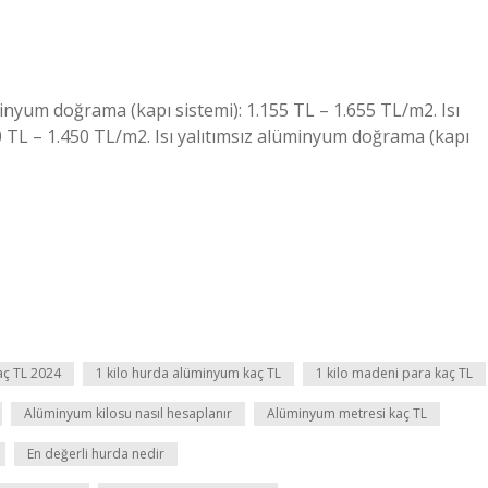
inyum doğrama (kapı sistemi): 1.155 TL – 1.655 TL/m2. Isı
 TL – 1.450 TL/m2. Isı yalıtımsız alüminyum doğrama (kapı
kaç TL 2024
1 kilo hurda alüminyum kaç TL
1 kilo madeni para kaç TL
Alüminyum kilosu nasıl hesaplanır
Alüminyum metresi kaç TL
En değerli hurda nedir