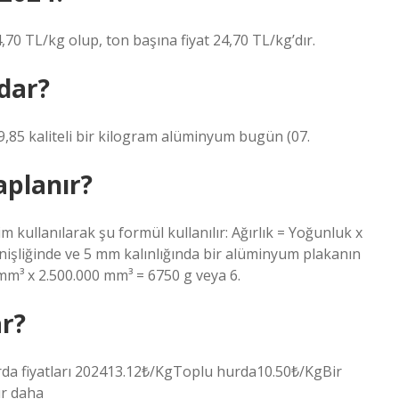
,70 TL/kg olup, ton başına fiyat 24,70 TL/kg’dır.
dar?
85 kaliteli bir kilogram alüminyum bugün (07.
aplanır?
m kullanılarak şu formül kullanılır: Ağırlık = Yoğunluk x
şliğinde ve 5 mm kalınlığında bir alüminyum plakanın
g/mm³ x 2.500.000 mm³ = 6750 g veya 6.
ar?
da fiyatları 202413.12₺/KgToplu hurda10.50₺/KgBir
ır daha