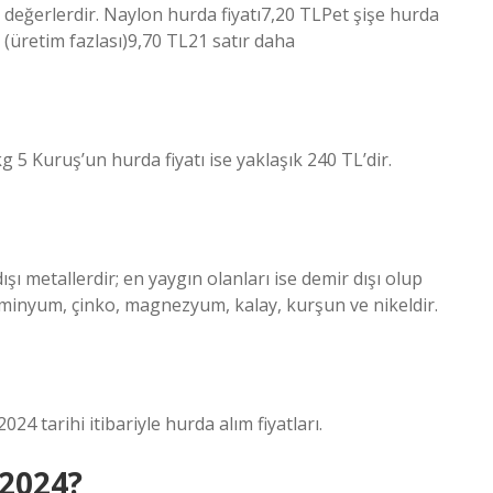
k değerlerdir. Naylon hurda fiyatı7,20 TLPet şişe hurda
ı (üretim fazlası)9,70 TL21 satır daha
g 5 Kuruş’un hurda fiyatı ise yaklaşık 240 TL’dir.
ı metallerdir; en yaygın olanları ise demir dışı olup
lüminyum, çinko, magnezyum, kalay, kurşun ve nikeldir.
24 tarihi itibariyle hurda alım fiyatları.
 2024?