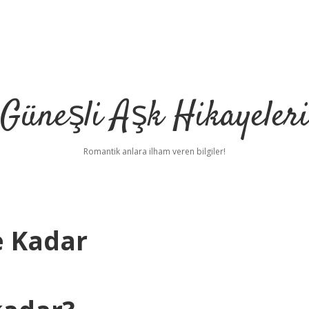
Güneşli Aşk Hikayeler
Romantik anlara ilham veren bilgiler!
e Kadar