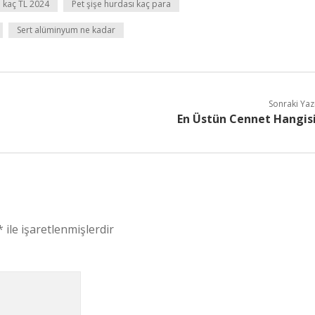
u kaç TL 2024
Pet şişe hurdası kaç para
Sert alüminyum ne kadar
Sonraki Yaz
En Üstün Cennet Hangis
*
ile işaretlenmişlerdir