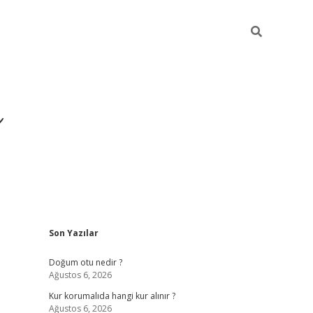
i
Sidebar
Son Yazılar
betci
vdcasino giriş
ilbet casino
ilbet yeni giriş
Betexpe
Doğum otu nedir ?
Ağustos 6, 2026
Kur korumalıda hangi kur alınır ?
Ağustos 6, 2026