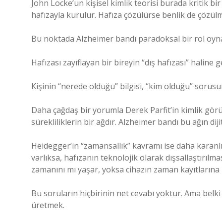
John Locke’un kişisel kimlik teorisi burada kritik bi
hafızayla kurulur. Hafıza çözülürse benlik de çözül
Bu noktada Alzheimer bandı paradoksal bir rol oyn
Hafızası zayıflayan bir bireyin “dış hafızası” haline ge
Kişinin “nerede olduğu” bilgisi, “kim olduğu” sorus
Daha çağdaş bir yorumla Derek Parfit’in kimlik görüşü
sürekliliklerin bir ağdır. Alzheimer bandı bu ağın dij
Heidegger’in “zamansallık” kavramı ise daha karanlı
varlıksa, hafızanın teknolojik olarak dışsallaştırılma
zamanını mı yaşar, yoksa cihazın zaman kayıtlarına 
Bu soruların hiçbirinin net cevabı yoktur. Ama belki 
üretmek.