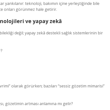
 yankılanır: teknoloji, bakımın içine yerleştiğinde bile
ce onları görünmez hale getirir.
nolojileri ve yapay zekâ
ekliği değil; yapay zekâ destekli sağlık sistemlerinin bir
r?
devrimi” olarak görürken; bazıları “sessiz gözetim mimarisi”
ası, gözetimin artması anlamına mı gelir?