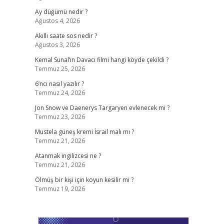
Ay düğümü nedir ?
Ağustos 4, 2026
Akıllı saate sos nedir ?
Ağustos 3, 2026
Kemal Sunal’ın Davacı filmi hangi köyde çekildi ?
Temmuz 25, 2026
6’ncı nasıl yazılır ?
Temmuz 24, 2026
Jon Snow ve Daenerys Targaryen evlenecek mi ?
Temmuz 23, 2026
Mustela güneş kremi İsrail malı mı ?
Temmuz 21, 2026
Atanmak ingilizcesi ne ?
Temmuz 21, 2026
Ölmüş bir kişi için koyun kesilir mi ?
Temmuz 19, 2026