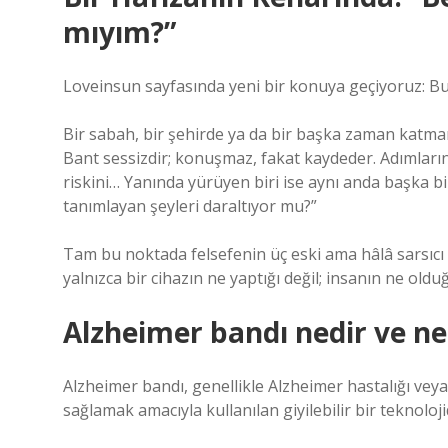
mıyım?”
Loveinsun sayfasında yeni bir konuya geçiyoruz: Bu
Bir sabah, bir şehirde ya da bir başka zaman katman
Bant sessizdir; konuşmaz, fakat kaydeder. Adımları
riskini… Yanında yürüyen biri ise aynı anda başka 
tanımlayan şeyleri daraltıyor mu?”
Tam bu noktada felsefenin üç eski ama hâlâ sarsıcı a
yalnızca bir cihazın ne yaptığı değil; insanın ne olduğ
Alzheimer bandı nedir ve ne i
Alzheimer bandı, genellikle Alzheimer hastalığı veya
sağlamak amacıyla kullanılan giyilebilir bir teknoloj