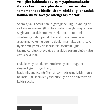
ve kişiler hakkında paylaşım yapılmamaktadır.
Gerçek kurum ve kişiler ile isim benzerlikleri
tamamen tesadüfidir. Sitemizdeki bilgiler taslak
halindedir ve tavsiye niteliği taşımazlar.
Sitemiz, 5651 Sayılı Kanun gereğince Bilgi Teknolojileri
ve İletişim Kurumu (BTK) tarafından onaylanmış bir Yer
Sağlayıcı olarak hizmet vermektedir. Bu nedenle,
sitedeki içerikleri proaktif olarak denetleme veya
araştırma yükümlülüğümüz bulunmamaktadır. Ancak,
üyelerimiz yazdıkları içeriklerin sorumluluğunu
taşımakta olup, siteye üye olarak bu sorumluluğu kabul
etmiş sayılırlar.
Hukuka ve yasal düzenlemelere aykırı olduğunu
düşündüğünüz içerikleri,
backlinkpanelicomtr@gmail.com
adresine bildirmeniz
halinde, ilgili içerikler yasal süre içerisinde sitemizden
kaldırılacaktır.
Arama