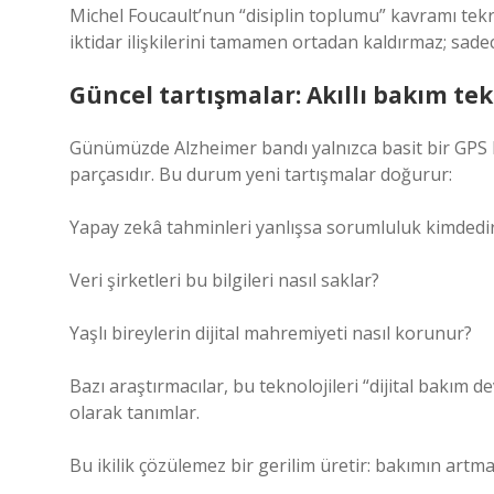
Michel Foucault’nun “disiplin toplumu” kavramı tekrar
iktidar ilişkilerini tamamen ortadan kaldırmaz; sade
Güncel tartışmalar: Akıllı bakım tek
Günümüzde Alzheimer bandı yalnızca basit bir GPS bil
parçasıdır. Bu durum yeni tartışmalar doğurur:
Yapay zekâ tahminleri yanlışsa sorumluluk kimdedi
Veri şirketleri bu bilgileri nasıl saklar?
Yaşlı bireylerin dijital mahremiyeti nasıl korunur?
Bazı araştırmacılar, bu teknolojileri “dijital bakım 
olarak tanımlar.
Bu ikilik çözülemez bir gerilim üretir: bakımın artm