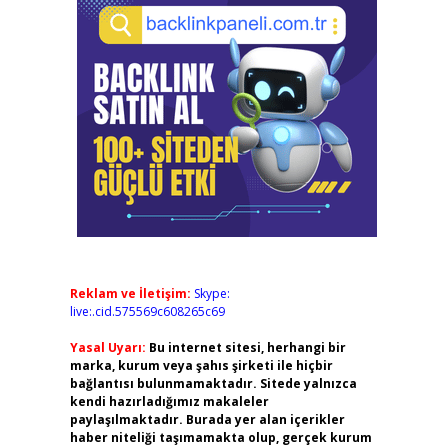
Reklam ve İletişim:
Skype:
live:.cid.575569c608265c69
Yasal Uyarı:
Bu internet sitesi, herhangi bir
marka, kurum veya şahıs şirketi ile hiçbir
bağlantısı bulunmamaktadır. Sitede yalnızca
kendi hazırladığımız makaleler
paylaşılmaktadır. Burada yer alan içerikler
haber niteliği taşımamakta olup, gerçek kurum