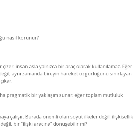
ğü nasıl korunur?
 çizer: insan asla yalnızca bir araç olarak kullanılamaz. Eğer
değil, aynı zamanda bireyin hareket özgürlüğünü sınırlayan
çıkar.
daha pragmatik bir yaklaşım sunar: eğer toplam mutluluk
ya çalışır. Burada önemli olan soyut ilkeler değil, ilişkisellik
değil, bir “ilişki aracına” dönüşebilir mi?