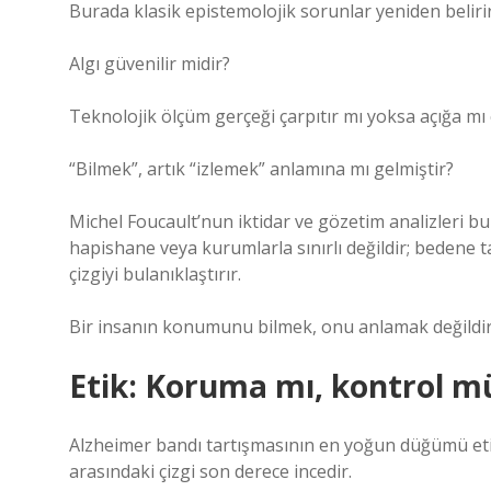
Burada klasik epistemolojik sorunlar yeniden belirir
Algı güvenilir midir?
Teknolojik ölçüm gerçeği çarpıtır mı yoksa açığa mı 
“Bilmek”, artık “izlemek” anlamına mı gelmiştir?
Michel Foucault’nun iktidar ve gözetim analizleri bu
hapishane veya kurumlarla sınırlı değildir; bedene t
çizgiyi bulanıklaştırır.
Bir insanın konumunu bilmek, onu anlamak değildir.
Etik: Koruma mı, kontrol m
Alzheimer bandı tartışmasının en yoğun düğümü etik
arasındaki çizgi son derece incedir.