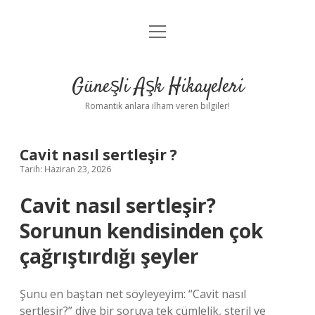
menüyü
Anasayfa
aç
Gizlilik Politikası
Güneşli Aşk Hikayeleri
Yasal Uyarı
Romantik anlara ilham veren bilgiler!
Hakkımızda
Cavit nasıl sertleşir ?
Tarih: Haziran 23, 2026
Cavit nasıl sertleşir?
Sorunun kendisinden çok
çağrıştırdığı şeyler
Şunu en baştan net söyleyeyim: “Cavit nasıl
sertleşir?” diye bir soruya tek cümlelik, steril ve