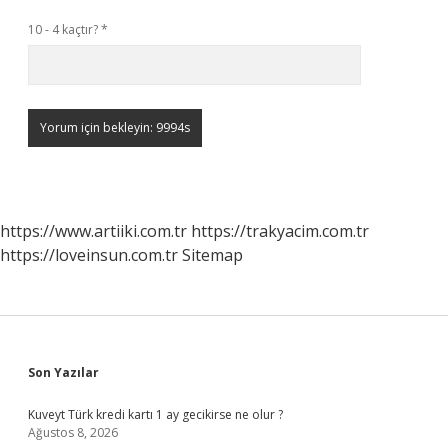
10 - 4 kaçtır?
*
https://www.artiiki.com.tr
https://trakyacim.com.tr
https://loveinsun.com.tr
Sitemap
Sidebar
Son Yazılar
Kuveyt Türk kredi kartı 1 ay gecikirse ne olur ?
Ağustos 8, 2026