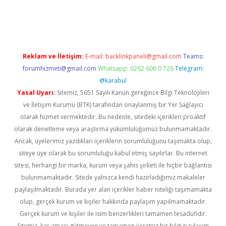
texper giriş adresi güncellendi
betexper.xyz
hiltonbet yeni gi
Reklam ve İletişim:
E-mail:
backlinkpaneli@gmail.com
Teams:
forumhizmeti@gmail.com
Whatsapp: 0262 606 0 726
Telegram:
@karabul
Yasal Uyarı:
Sitemiz, 5651 Sayılı Kanun gereğince Bilgi Teknolojileri
ve İletişim Kurumu (BTK) tarafından onaylanmış bir Yer Sağlayıcı
olarak hizmet vermektedir. Bu nedenle, sitedeki içerikleri proaktif
olarak denetleme veya araştırma yükümlülüğümüz bulunmamaktadır.
Ancak, üyelerimiz yazdıkları içeriklerin sorumluluğunu taşımakta olup,
siteye üye olarak bu sorumluluğu kabul etmiş sayılırlar. Bu internet
sitesi, herhangi bir marka, kurum veya şahıs şirketi ile hiçbir bağlantısı
bulunmamaktadır. Sitede yalnızca kendi hazırladığımız makaleler
paylaşılmaktadır. Burada yer alan içerikler haber niteliği taşımamakta
olup, gerçek kurum ve kişiler hakkında paylaşım yapılmamaktadır.
Gerçek kurum ve kişiler ile isim benzerlikleri tamamen tesadüfidir.
Sitemiz, kar amacı gütmeyen ve tamamen ücretsiz bir bilgi paylaşım