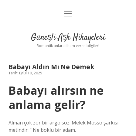
menüyü
Anasayfa
aç
Gizlilik Politikası
Güneşli Aşk Hikayeleri
Yasal Uyarı
Romantik anlara ilham veren bilgiler!
Hakkımızda
Babayı Aldın Mı Ne Demek
Tarih: Eylül 10, 2025
Babayı alırsın ne
anlama gelir?
Alman çok zor bir argo söz. Melek Mosso şarkısı
metindir: ” Ne boklu bir adam.