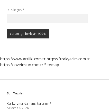
9 - 5 kaçtır?
*
https://www.artiiki.com.tr
https://trakyacim.com.tr
https://loveinsun.com.tr
Sitemap
Sidebar
Son Yazılar
Kur korumalıda hangi kur alınır ?
Ağustos 6, 2026