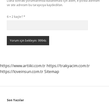
Daha sonraki yorumlarımda kullanılması için adım, e-posta adresim
ve site adresim bu tarayıcıya kaydedilsin.
6 + 2 kaçtır?
*
https://www.artiiki.com.tr
https://trakyacim.com.tr
https://loveinsun.com.tr
Sitemap
Sidebar
Son Yazılar