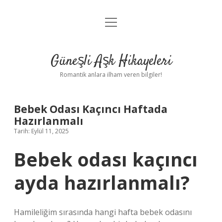
menüyü
Anasayfa
aç
Gizlilik Politikası
Güneşli Aşk Hikayeleri
Yasal Uyarı
Romantik anlara ilham veren bilgiler!
Hakkımızda
Bebek Odası Kaçıncı Haftada
Hazırlanmalı
Tarih: Eylül 11, 2025
Bebek odası kaçıncı
ayda hazırlanmalı?
Hamileliğim sırasında hangi hafta bebek odasını