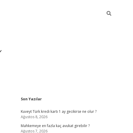
i
Sidebar
Son Yazılar
betci
vdcasino giriş
ilbet casino
ilbet yeni giriş
Bete
Kuveyt Türk kredi kartı 1 ay gecikirse ne olur ?
Ağustos 8, 2026
Mahkemeye en fazla kaç avukat girebilir ?
Ağustos 7, 2026