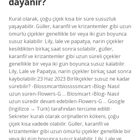
dayanır?
Kural olarak, çoğu çiçek kısa bir süre susuzluk
yaşayabilir. Güller, karanfil ve krizantemler gibi uzun
ömürlü çiçekler genellikle bir veya iki gün boyunca
susuz kalabilir. Lily, lale ve papatya, narin çiçekler
kesildikten birkaç saat sonra solabilir, güller,
karanfil ve krizantemler gibi uzun süreli çiçekler
genellikle bir veya iki gün boyunca susuz kalabilir.
Lily, Lale ve Papatya, narin çiçekler birkaç saat sonra
kaybolabilir.23 Haz 2023 Birlikçekler susuz ne kadar
sürebilir? -Blossmcartblossssmcart ›Blog› Nasıl
uzun süren-Flowers-G … Blosmcart ›Blog› Nasıl
uzun süredir devam edebilen-Flowers-G … Google
(İngilizce → Türk) tarafından tercüme edildi ·
Sekreter kuralı olarak orijinallerin kökeni, çoğu
çiçek kısa vadede olabilir. Güller, karanfil ve
krizantemler gibi uzun ömürlü çiçekler genellikle bir
veya iki gün boyunca susuz kalabilir. Lily, Lale ve