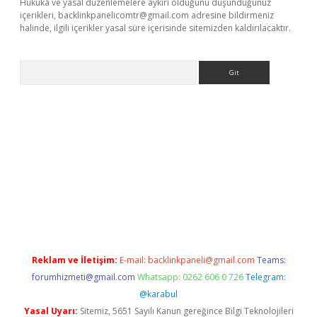
Hukuka ve yasal düzenlemelere aykırı olduğunu düşündüğünüz
içerikleri,
backlinkpanelicomtr@gmail.com
adresine bildirmeniz
halinde, ilgili içerikler yasal süre içerisinde sitemizden kaldırılacaktır.
Arama
iş
Betexper giriş adresi güncellendi
betexper.xyz
hiltonbet yen
Reklam ve İletişim:
E-mail:
backlinkpaneli@gmail.com
Teams:
forumhizmeti@gmail.com
Whatsapp: 0262 606 0 726
Telegram:
@karabul
Yasal Uyarı:
Sitemiz, 5651 Sayılı Kanun gereğince Bilgi Teknolojileri