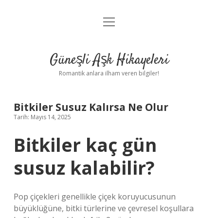
menüyü
Anasayfa
aç
Gizlilik Politikası
Güneşli Aşk Hikayeleri
Yasal Uyarı
Romantik anlara ilham veren bilgiler!
Hakkımızda
Bitkiler Susuz Kalırsa Ne Olur
Tarih: Mayıs 14, 2025
Bitkiler kaç gün
susuz kalabilir?
Pop çiçekleri genellikle çiçek koruyucusunun
büyüklüğüne, bitki türlerine ve çevresel koşullara