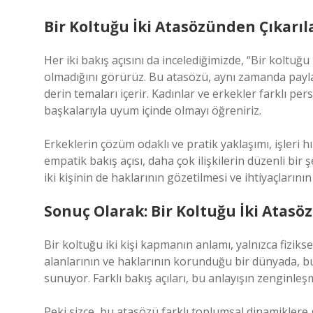
Bir Koltuğu İki Atasözünden Çıkarıl
Her iki bakış açısını da incelediğimizde, “Bir koltuğ
olmadığını görürüz. Bu atasözü, aynı zamanda paylaş
derin temaları içerir. Kadınlar ve erkekler farklı p
başkalarıyla uyum içinde olmayı öğreniriz.
Erkeklerin çözüm odaklı ve pratik yaklaşımı, işleri
empatik bakış açısı, daha çok ilişkilerin düzenli bir ş
iki kişinin de haklarının gözetilmesi ve ihtiyaçların
Sonuç Olarak: Bir Koltuğu İki Atasö
Bir koltuğu iki kişi kapmanın anlamı, yalnızca fiziks
alanlarının ve haklarının korunduğu bir dünyada, bu
sunuyor. Farklı bakış açıları, bu anlayışın zenginl
Peki sizce, bu atasözü farklı toplumsal dinamiklere g