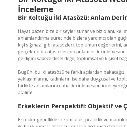
İnceleme
Bir Koltuğu İki Atasözü: Anlam Derin
Hayat bazen bize bir şeyler sunar ve biz o anı, keli
anlamlandırma sürecinde bizlere yardımcı olan güçlü 
kişi sığmaz” gibi atasözleri, toplumun değerlerini, a
gerçekten bu atasözlerinin anlamını derinlemesine i
geldiğini sadece dilsel değil, toplumsal ve kişisel 
Bugün, bu iki atasözüne farklı açılardan bakacağız. 
yaklaşımlarını, kadınların ise daha duygusal ve toplu
birlikte anlamlarını daha derinlemesine inceleyeceği
atalım!
Erkeklerin Perspektifi: Objektif ve
Erkekler genellikle sorumluluk, pratiklik ve mantıkl
iki kişi kapmaz” atasözü, onların gözünde daha çok k