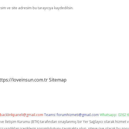
im ve site adresim bu tarayıcıya kaydedilsin.
ttps://loveinsun.com.tr
Sitemap
backlinkpaneli@gmail.com
Teams:
forumhizmeti@gmail.com
Whatsapp: 0262 6
i ve İletişim Kurumu (BTK) tarafından onaylanmış bir Yer Sağlayıcı olarak hizmet 
zdıkları içeriklerin sorumluluğunu taşımakta olup, siteye üye olarak bu sorumlu