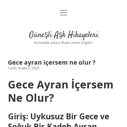
menüyü
Anasayfa
aç
Gizlilik Politikası
Güneşli Aşk Hikayeleri
Yasal Uyarı
Romantik anlara ilham veren bilgiler!
Hakkımızda
Gece ayran içersem ne olur ?
Tarih: Aralık 3, 2025
Gece Ayran İçersem
Ne Olur?
Giriş: Uykusuz Bir Gece ve
Soğuk Bir Kadeh Ayran