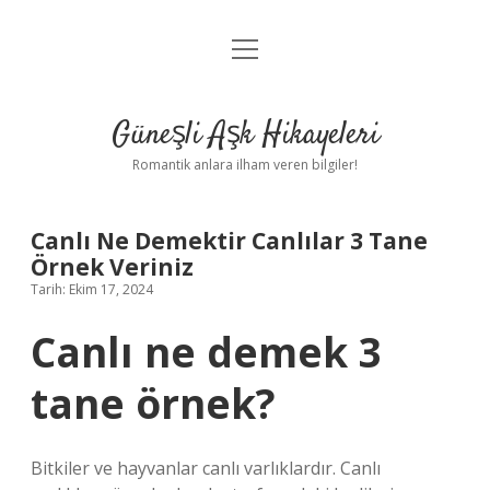
menüyü
Anasayfa
aç
Gizlilik Politikası
Güneşli Aşk Hikayeleri
Yasal Uyarı
Romantik anlara ilham veren bilgiler!
Hakkımızda
Canlı Ne Demektir Canlılar 3 Tane
Örnek Veriniz
Tarih: Ekim 17, 2024
Canlı ne demek 3
tane örnek?
Bitkiler ve hayvanlar canlı varlıklardır. Canlı