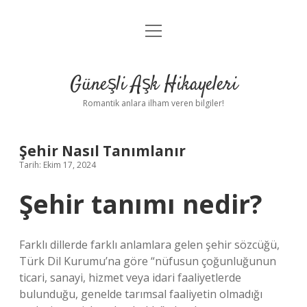
menüyü
Anasayfa
aç
Gizlilik Politikası
Güneşli Aşk Hikayeleri
Yasal Uyarı
Romantik anlara ilham veren bilgiler!
Hakkımızda
Şehir Nasıl Tanımlanır
Tarih: Ekim 17, 2024
Şehir tanımı nedir?
Farklı dillerde farklı anlamlara gelen şehir sözcüğü,
Türk Dil Kurumu’na göre “nüfusun çoğunluğunun
ticari, sanayi, hizmet veya idari faaliyetlerde
bulunduğu, genelde tarımsal faaliyetin olmadığı