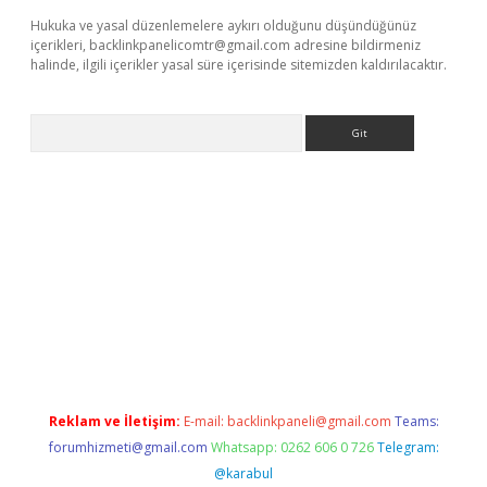
Hukuka ve yasal düzenlemelere aykırı olduğunu düşündüğünüz
içerikleri,
backlinkpanelicomtr@gmail.com
adresine bildirmeniz
halinde, ilgili içerikler yasal süre içerisinde sitemizden kaldırılacaktır.
Arama
iş
Betexper giriş adresi güncellendi
betexper.xyz
hiltonbet yen
Reklam ve İletişim:
E-mail:
backlinkpaneli@gmail.com
Teams:
forumhizmeti@gmail.com
Whatsapp: 0262 606 0 726
Telegram:
@karabul