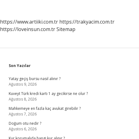
https://www.artiiki.com.tr
https://trakyacim.com.tr
https://loveinsun.com.tr
Sitemap
Sidebar
Son Yazılar
Yatay geçiş bursu nasıl alınır ?
Ağustos 9, 2026
Kuveyt Türk kredi kartı 1 ay gecikirse ne olur ?
Ağustos 8, 2026
Mahkemeye en fazla kaç avukat girebilir ?
Ağustos 7, 2026
Doğum otu nedir ?
Ağustos 6, 2026
Kur korumalıda hangi kur alınır ?