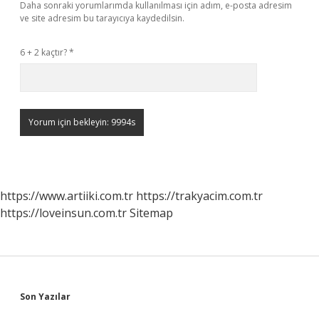
Daha sonraki yorumlarımda kullanılması için adım, e-posta adresim
ve site adresim bu tarayıcıya kaydedilsin.
6 + 2 kaçtır?
*
https://www.artiiki.com.tr
https://trakyacim.com.tr
https://loveinsun.com.tr
Sitemap
Sidebar
Son Yazılar