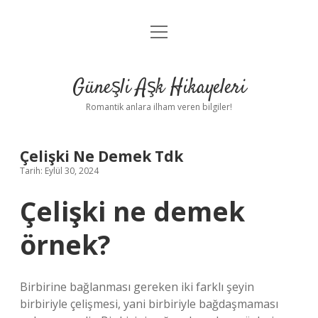
menüyü
Anasayfa
aç
Gizlilik Politikası
Güneşli Aşk Hikayeleri
Yasal Uyarı
Romantik anlara ilham veren bilgiler!
Hakkımızda
Çelişki Ne Demek Tdk
Tarih: Eylül 30, 2024
Çelişki ne demek
örnek?
Birbirine bağlanması gereken iki farklı şeyin
birbiriyle çelişmesi, yani birbiriyle bağdaşmaması